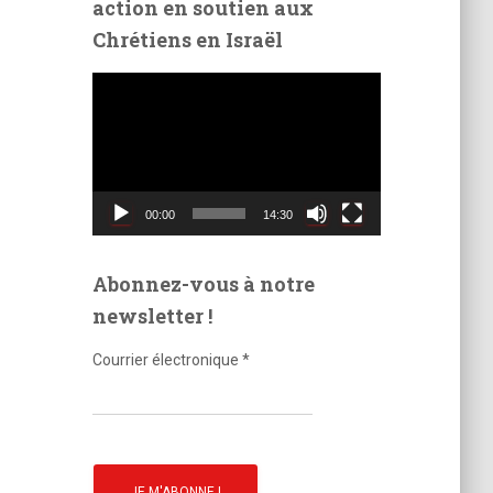
action en soutien aux
é
Chrétiens en Israël
o
L
e
c
t
e
u
00:00
14:30
r
v
i
Abonnez-vous à notre
d
newsletter !
é
o
Courrier électronique
*