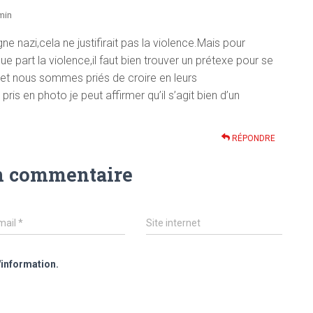
min
gne nazi,cela ne justifirait pas la violence.Mais pour
e part la violence,il faut bien trouver un prétexe pour se
e et nous sommes priés de croire en leurs
ris en photo je peut affirmer qu’il s’agit bien d’un
RÉPONDRE
n commentaire
mail
*
Site internet
'information.