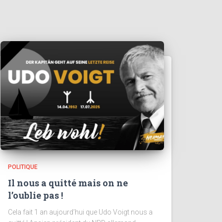
POLITIQUE
Il nous a quitté mais on ne
l’oublie pas !
Cela fait 1 an aujourd’hui que Udo Voigt nous a