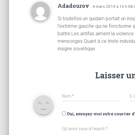
Adadourov
· 4 mars 2019 à 13 h 08 
Si toutefois un quidam portait un insi
l’extréme gauche qui ne fonctionne qu
battre.Les antifas aiment la violenc
mensonges.Quant à ce triste individu p
insigne soviétique.
Laisser u
Nom
*
E-
Oui, envoyez-moi votre courrier d
Qu’avez vous à l’esprit ?