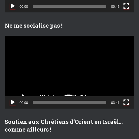
d
00:00
00:46
é
o
Ne me socialise pas !
L
e
c
t
e
u
r
v
i
d
00:00
03:41
é
o
Soutien aux Chrétiens d’Orient en Israël…
comme ailleurs !