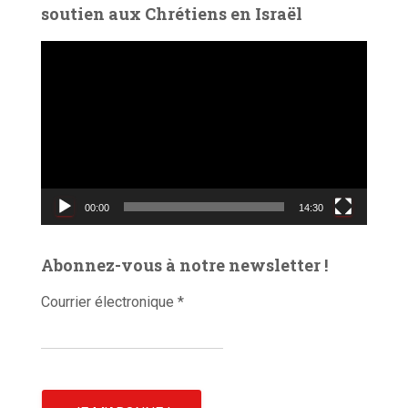
soutien aux Chrétiens en Israël
L
e
c
t
e
u
r
v
00:00
14:30
i
d
é
Abonnez-vous à notre newsletter !
o
Courrier électronique
*