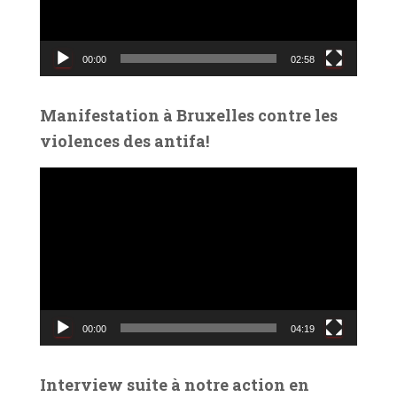
u
r
v
00:00
02:58
i
d
é
Manifestation à Bruxelles contre les
o
violences des antifa!
L
e
c
t
e
u
r
v
00:00
04:19
i
d
é
Interview suite à notre action en
o