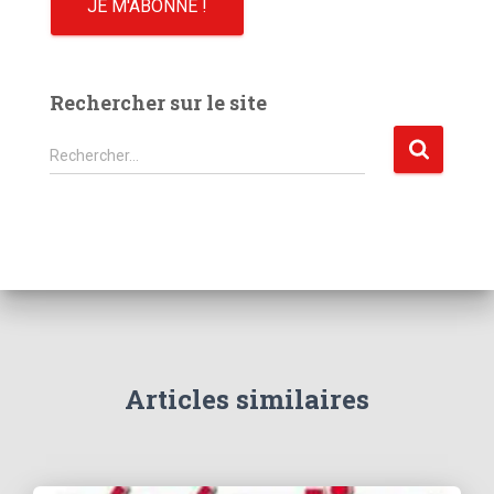
Rechercher sur le site
R
Rechercher…
e
c
h
e
r
c
h
e
r
Articles similaires
: