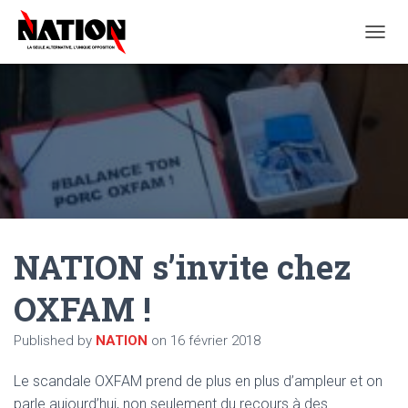
O
U
V
R
I
R
/
F
E
R
M
E
NATION s’invite chez
R
L
A
OXFAM !
N
A
Published by
NATION
on
16 février 2018
V
I
G
Le scandale OXFAM prend de plus en plus d’ampleur et on
A
parle aujourd’hui, non seulement du recours à des