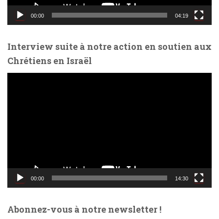
i
d
00:00
04:19
é
o
Interview suite à notre action en soutien aux
Chrétiens en Israël
L
e
c
t
e
u
r
v
i
d
00:00
14:30
é
o
Abonnez-vous à notre newsletter !