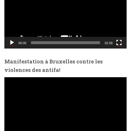
t
e
u
r
v
i
d
00:00
02:58
é
o
Manifestation à Bruxelles contre les
violences des antifa!
L
e
c
t
e
u
r
v