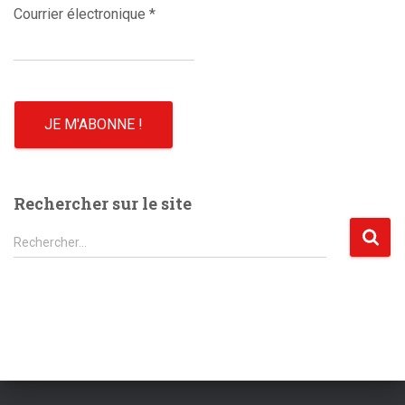
Courrier électronique
*
Rechercher sur le site
R
Rechercher…
e
c
h
e
r
c
h
e