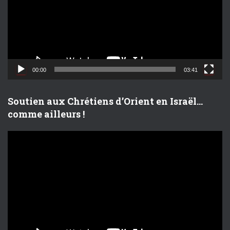
e
u
r
v
i
d
00:00
03:41
é
o
Soutien aux Chrétiens d’Orient en Israël…
comme ailleurs !
L
e
c
t
e
u
r
v
i