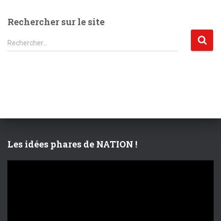
Rechercher sur le site
R
Rechercher…
e
c
h
e
r
c
h
e
r
Les idées phares de NATION !
:
L
e
c
t
e
u