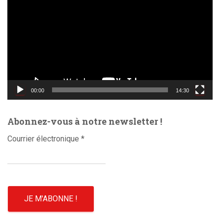
e
c
t
e
u
r
v
i
d
00:00
14:30
é
o
Abonnez-vous à notre newsletter !
Courrier électronique
*