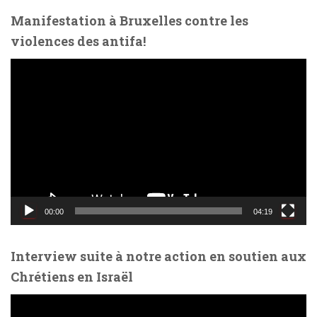
o
Manifestation à Bruxelles contre les
violences des antifa!
L
e
c
t
e
u
r
v
i
d
00:00
04:19
é
o
Interview suite à notre action en soutien aux
Chrétiens en Israël
L