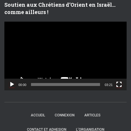
Soutien aux Chrétiens d’Orient en Israël…
comme ailleurs !
L
e
c
t
e
u
r
v
i
d
00:00
03:21
é
o
ACCUEIL
CONNEXION
ARTICLES
CONTACT ET ADHESION
L’ORGANISATION