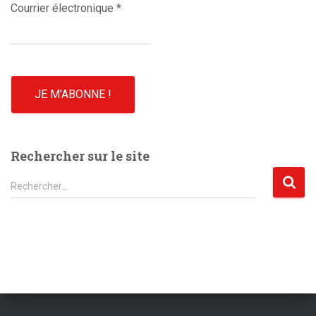
Courrier électronique
*
Rechercher sur le site
R
Rechercher…
e
c
h
e
r
c
h
e