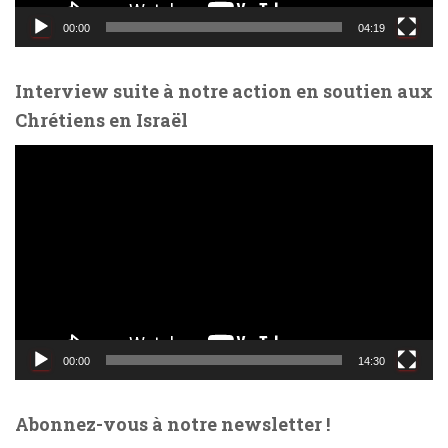
d
00:00
04:19
é
o
Interview suite à notre action en soutien aux
Chrétiens en Israël
L
e
c
t
e
u
r
v
i
d
00:00
14:30
é
o
Abonnez-vous à notre newsletter !