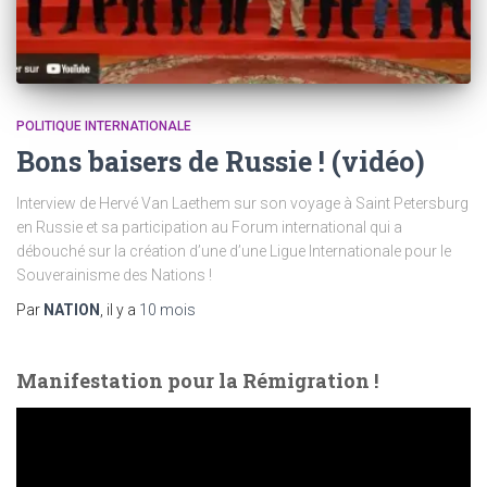
POLITIQUE INTERNATIONALE
Bons baisers de Russie ! (vidéo)
Interview de Hervé Van Laethem sur son voyage à Saint Petersburg
en Russie et sa participation au Forum international qui a
débouché sur la création d’une d’une Ligue Internationale pour le
Souverainisme des Nations !
Par
NATION
, il y a
10 mois
Manifestation pour la Rémigration !
L
e
c