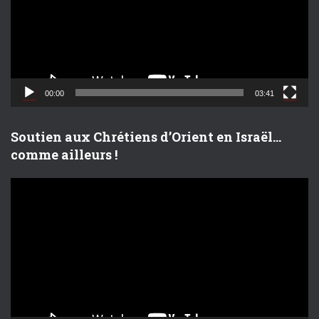
e
u
r
v
i
d
00:00
03:41
é
o
Soutien aux Chrétiens d’Orient en Israël…
comme ailleurs !
L
e
c
t
e
u
r
v
i