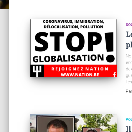
SO
L
p
Nou
éno
de 
guè
l’e
Pa
POL
I