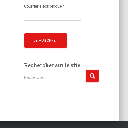
o
Courrier électronique
*
Rechercher sur le site
R
Rechercher…
e
c
h
e
r
c
h
e