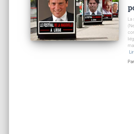
p
La 
(Ne
cor
lié
mag
Lir
Pa