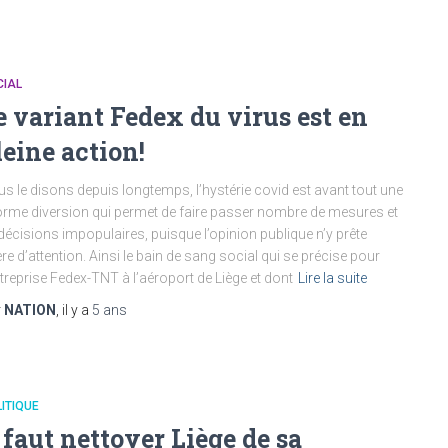
CIAL
e variant Fedex du virus est en
leine action!
s le disons depuis longtemps, l’hystérie covid est avant tout une
rme diversion qui permet de faire passer nombre de mesures et
décisions impopulaires, puisque l’opinion publique n’y prête
re d’attention. Ainsi le bain de sang social qui se précise pour
ntreprise Fedex-TNT à l’aéroport de Liège et dont
Lire la suite
r
NATION
, il y a
5 ans
ITIQUE
l faut nettoyer Liège de sa