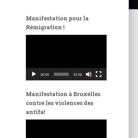
Manifestation pour la
Rémigration !
L
e
c
t
e
u
00:00
02:58
r
v
i
Manifestation à Bruxelles
d
contre les violences des
é
antifa!
o
L
e
c