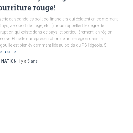
ourriture rouge!
série de scandales politico-financiers qui éclatent en ce moment
thys, aéroport de Liège, etc…) nous rappellent le degré de
ruption qui existe dans ce pays, et particulièrement en région
geoise. Et cette surreprésentation de notre région dans la
ouille est bien évidemment liée au poids du PS liégeois. Si
e la suite
r
NATION
, il y a
5 ans