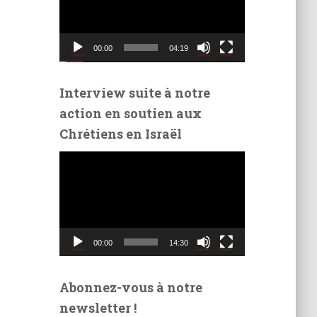
t
e
u
00:00
04:19
r
v
i
Interview suite à notre
d
action en soutien aux
é
Chrétiens en Israël
o
L
e
c
t
e
u
00:00
14:30
r
v
i
Abonnez-vous à notre
d
newsletter !
é