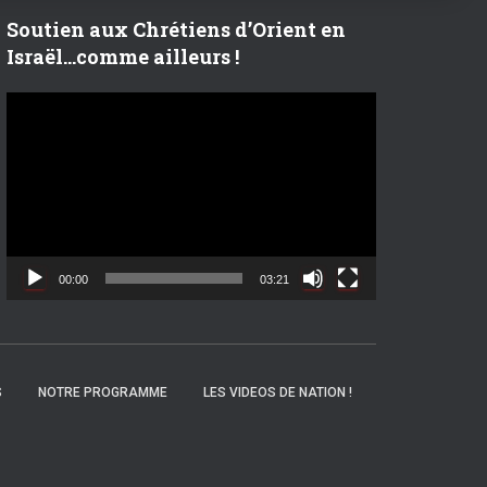
r
Soutien aux Chrétiens d’Orient en
Israël…comme ailleurs !
:
L
e
c
t
e
u
r
v
00:00
03:21
i
d
é
o
S
NOTRE PROGRAMME
LES VIDEOS DE NATION !