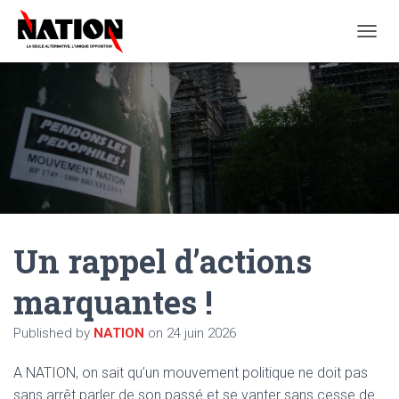
O
U
V
R
I
R
/
F
E
R
M
E
Un rappel d’actions
R
L
A
marquantes !
N
A
Published by
NATION
on
24 juin 2026
V
I
G
A NATION, on sait qu’un mouvement politique ne doit pas
A
sans arrêt parler de son passé et se vanter sans cesse de