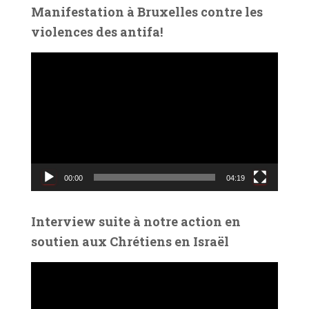
é
Manifestation à Bruxelles contre les
o
violences des antifa!
L
e
c
t
e
u
r
v
00:00
04:19
i
d
é
Interview suite à notre action en
o
soutien aux Chrétiens en Israël
L
e
c