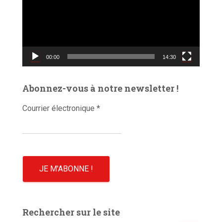
t
e
u
r
v
00:00
14:30
i
d
é
Abonnez-vous à notre newsletter !
o
Courrier électronique
*
Rechercher sur le site