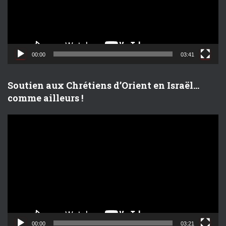
u
r
v
i
d
00:00
03:41
é
o
Soutien aux Chrétiens d’Orient en Israël…
comme ailleurs !
L
e
c
t
e
u
r
v
i
d
00:00
03:21