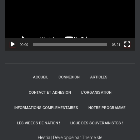
t
e
u
r
v
i
d
00:00
03:21
é
o
ACCUEIL
CONNEXION
ARTICLES
CONTACT ET ADHESION
L’ORGANISATION
INFORMATIONS COMPLEMENTAIRES
NOTRE PROGRAMME
LES VIDEOS DE NATION !
LIGUE DES SOUVERAINISTES !
Hestia | Développé par
ThemeIsle