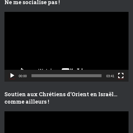
Ne me socialise pas !
L
e
c
t
e
u
r
v
i
d
00:00
03:41
é
o
Soutien aux Chrétiens d’Orient en Israël…
comme ailleurs !
L
e
c