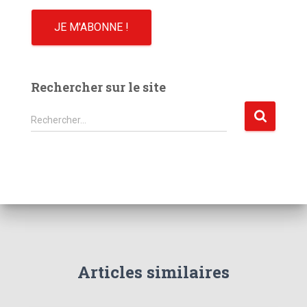
Rechercher sur le site
R
Rechercher…
e
c
h
e
r
c
h
e
r
Articles similaires
: