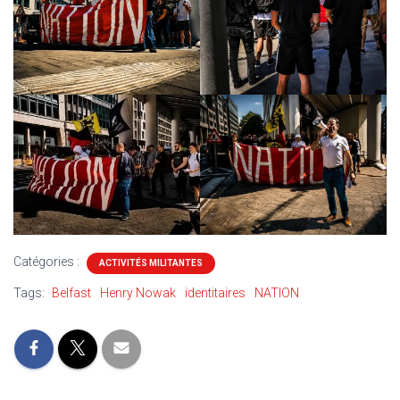
Catégories :
ACTIVITÉS MILITANTES
Tags:
Belfast
Henry Nowak
identitaires
NATION