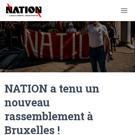
O
U
V
R
I
R
/
F
E
R
M
E
NATION a tenu un
R
L
A
nouveau
N
A
rassemblement à
V
I
G
Bruxelles !
A