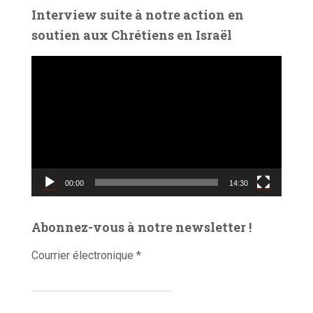
é
Interview suite à notre action en
o
soutien aux Chrétiens en Israël
L
e
c
t
e
u
r
v
00:00
14:30
i
d
é
Abonnez-vous à notre newsletter !
o
Courrier électronique
*