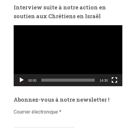
é
Interview suite à notre action en
o
soutien aux Chrétiens en Israël
L
e
c
t
e
u
r
v
00:00
14:30
i
d
é
Abonnez-vous à notre newsletter !
o
Courrier électronique
*