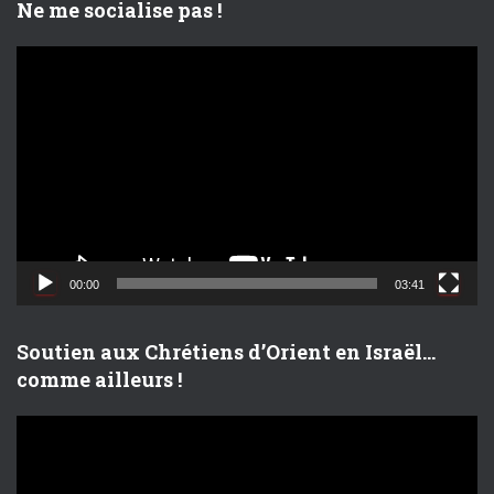
Ne me socialise pas !
L
e
c
t
e
u
r
v
i
d
00:00
03:41
é
o
Soutien aux Chrétiens d’Orient en Israël…
comme ailleurs !
L
e
c