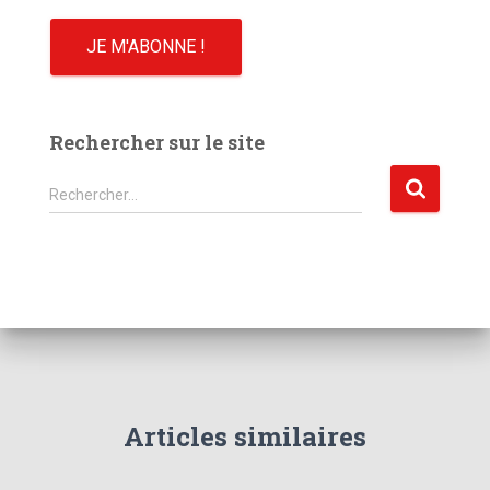
Rechercher sur le site
R
Rechercher…
e
c
h
e
r
c
h
e
r
Articles similaires
: