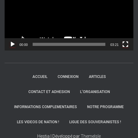
t
e
u
r
v
i
d
00:00
03:21
é
o
ACCUEIL
CONNEXION
ARTICLES
CONTACT ET ADHESION
L’ORGANISATION
INFORMATIONS COMPLEMENTAIRES
NOTRE PROGRAMME
LES VIDEOS DE NATION !
LIGUE DES SOUVERAINISTES !
Hestia | Développé par
ThemeIsle