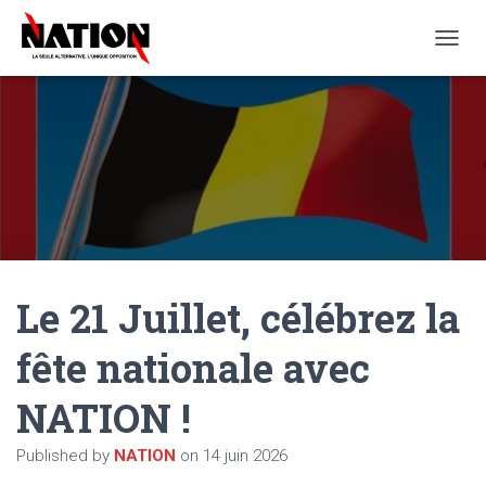
O
U
V
R
I
R
/
F
E
R
M
E
Le 21 Juillet, célébrez la
R
L
A
fête nationale avec
N
A
NATION !
V
I
G
Published by
NATION
on
14 juin 2026
A