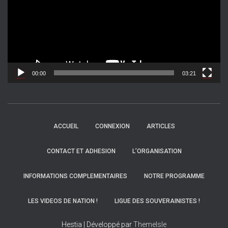
t
e
u
r
v
i
d
00:00
03:21
é
o
ACCUEIL
CONNEXION
ARTICLES
CONTACT ET ADHESION
L’ORGANISATION
INFORMATIONS COMPLEMENTAIRES
NOTRE PROGRAMME
LES VIDEOS DE NATION !
LIGUE DES SOUVERAINISTES !
Hestia | Développé par
ThemeIsle