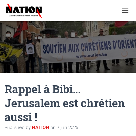
O
U
V
R
I
R
/
F
E
R
M
E
Rappel à Bibi…
R
L
A
Jerusalem est chrétien
N
A
aussi !
V
I
G
Published by
NATION
on
7 juin 2026
A