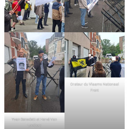
Orateur du Vlaams Nationaal
Front
Yvan Benedetti et Hervé Van
Laethem