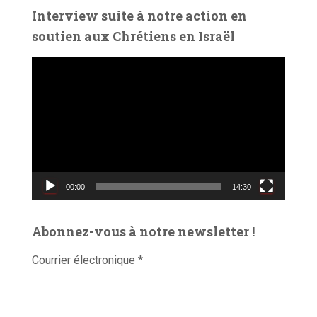
é
Interview suite à notre action en
o
soutien aux Chrétiens en Israël
L
e
c
t
e
u
r
v
00:00
14:30
i
d
é
Abonnez-vous à notre newsletter !
o
Courrier électronique
*