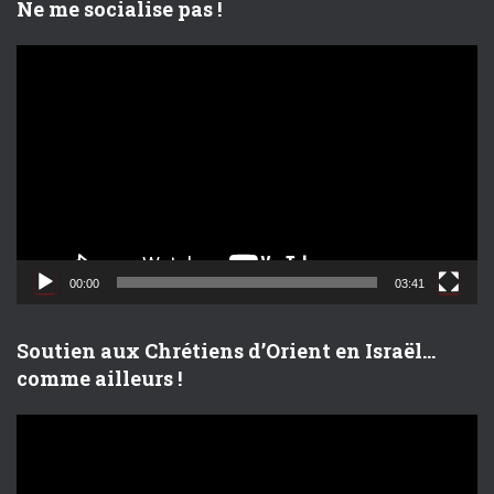
Ne me socialise pas !
L
e
c
t
e
u
r
v
i
d
00:00
03:41
é
o
Soutien aux Chrétiens d’Orient en Israël…
comme ailleurs !
L
e
c