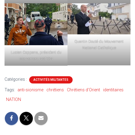
Quentin Douté du Mouvement
National Catholique
Lucien Coppens, président du
Mouvement NATION
Catégories :
ACTIVITÉS MILITANTES
Tags:
anti-sionisme
chrétiens
Chrétiens d'Orient
identitaires
NATION