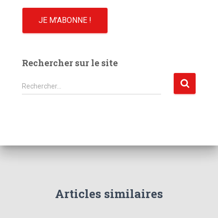
Rechercher sur le site
R
Rechercher…
e
c
h
e
r
c
h
e
r
Articles similaires
: