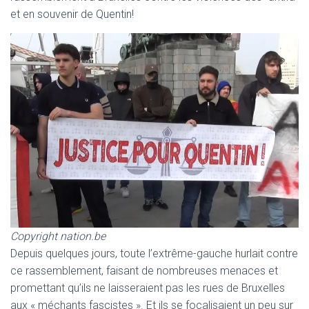
T
et en souvenir de Quentin!
I
O
N
Copyright nation.be
Depuis quelques jours, toute l’extrême-gauche hurlait contre
ce rassemblement, faisant de nombreuses menaces et
promettant qu’ils ne laisseraient pas les rues de Bruxelles
aux « méchants fascistes ». Et ils se focalisaient un peu sur