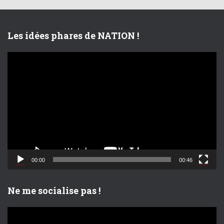
Les idées phares de NATION !
L
e
c
t
e
u
r
v
i
d
00:00
00:46
é
o
Ne me socialise pas !
L
e