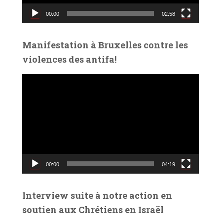
v
00:00
02:58
i
d
é
Manifestation à Bruxelles contre les
o
violences des antifa!
L
e
c
t
e
u
r
v
00:00
04:19
i
d
é
Interview suite à notre action en
o
soutien aux Chrétiens en Israël