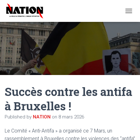
O
U
V
R
I
R
/
F
E
R
M
E
Succès contre les antifa
R
L
A
à Bruxelles !
N
A
Published by
NATION
on
8 mars 2026
V
I
G
Le Comité « Anti-Antifa » a organisé ce 7 Mars, un
A
rassemblement à Bruxelles contre les violences des “antifa”