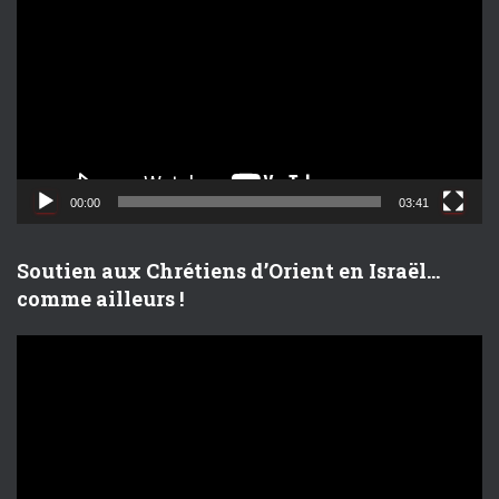
c
t
e
u
r
v
i
d
00:00
03:41
é
o
Soutien aux Chrétiens d’Orient en Israël…
comme ailleurs !
L
e
c
t
e
u
r