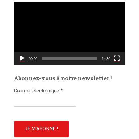
L
e
c
t
e
u
r
v
00:00
14:30
i
d
é
Abonnez-vous à notre newsletter !
o
Courrier électronique
*