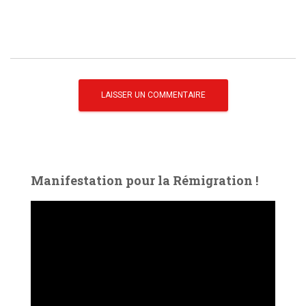
Manifestation pour la Rémigration !
L
e
c
t
e
u
r