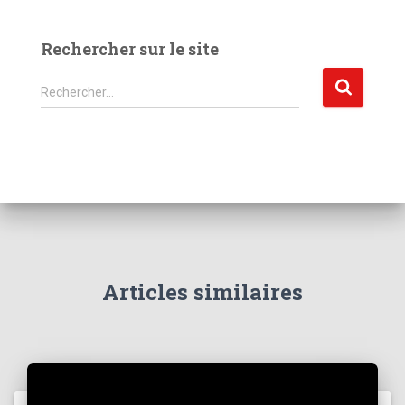
Rechercher sur le site
R
Rechercher…
e
c
h
e
r
c
h
e
r
Articles similaires
: