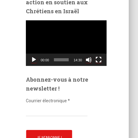
action en soutien aux
é
Chrétiens en Israël
o
L
e
c
t
e
u
00:00
14:30
r
v
i
Abonnez-vous à notre
d
newsletter !
é
o
Courrier électronique
*