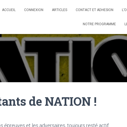
ACCUEIL
CONNEXION
ARTICLES
CONTACT ET ADHESION
L’
NOTRE PROGRAMME
L
tants de NATION !
épreuves et les adversaires, toujours resté actif