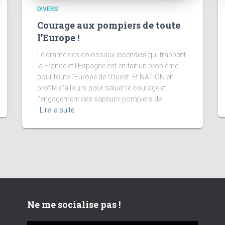
DIVERS
Courage aux pompiers de toute
l’Europe !
Le drame des colossaux incendies qui frappent
la France et l’Espagne est en fait un problème
pour toute l’Europe de l’Ouest. Et NATION en
profite d’ailleurs pour saluer le courage et
l’engagement des sapeurs-pompiers de
Lire la suite
Ne me socialise pas !