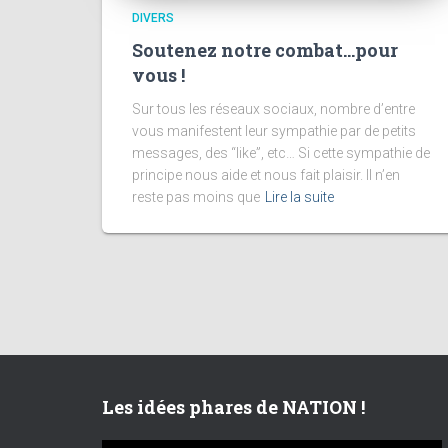
DIVERS
Soutenez notre combat…pour
vous !
Sur tous les réseaux sociaux, nombre d’entre
vous manifestent leur sympathie par de petits
messages, des “like”, etc… Si cette sympathie de
principe nous aide et nous fait plaisir. Il n’en
reste pas moins que
Lire la suite
Les idées phares de NATION !