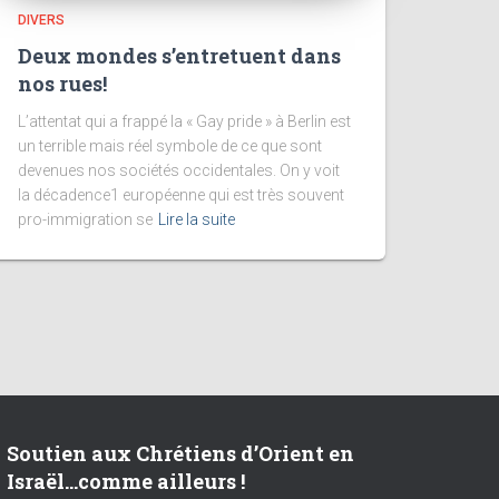
DIVERS
Deux mondes s’entretuent dans
nos rues!
L’attentat qui a frappé la « Gay pride » à Berlin est
un terrible mais réel symbole de ce que sont
devenues nos sociétés occidentales. On y voit
la décadence1 européenne qui est très souvent
pro-immigration se
Lire la suite
Soutien aux Chrétiens d’Orient en
Israël…comme ailleurs !