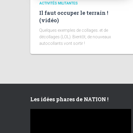
ACTIVITÉS MILITANTES
Il faut occuper le terrain !
(vidéo)
Quelques exemples de collages..et de
décollages (LOL). Bientôt, de nouveaux
autocollants vont sortir !
Les idées phares de NATION !
L
e
c
t