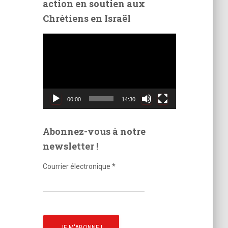
action en soutien aux
é
Chrétiens en Israël
o
L
e
c
t
e
u
00:00
14:30
r
v
i
Abonnez-vous à notre
d
newsletter !
é
o
Courrier électronique
*