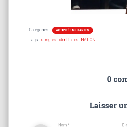
Catégories :
ACTIVITÉS MILITANTES
Tags:
congrès
identitaires
NATION
0 co
Laisser u
Nom
*
E-