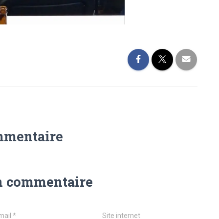
mmentaire
n commentaire
mail
*
Site internet