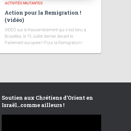
ACTIVITÉS MILITANTES
Action pour la Remigration !
(vidéo)
VIDEO sur le Rassemblement qui s’est tenu à
Bruxelles, le 15 Juillet dernier devant le
Parlement européen ! Pour la Remigration !
Soutien aux Chrétiens d’Orient en
Israël…comme ailleurs !
L
e
c