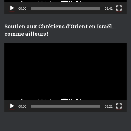
d
00:00
03:41
é
o
Soutien aux Chrétiens d’Orient en Israël…
comme ailleurs !
L
e
c
t
e
u
r
v
i
d
00:00
03:21
é
o