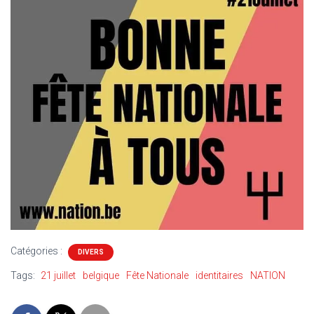
T
I
O
N
Catégories :
DIVERS
Tags:
21 juillet
belgique
Fête Nationale
identitaires
NATION