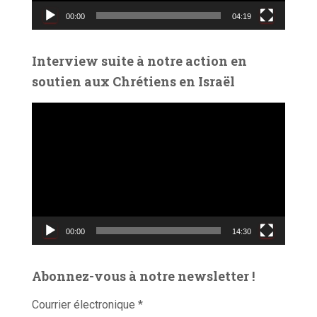
v
00:00
04:19
i
d
é
Interview suite à notre action en
o
soutien aux Chrétiens en Israël
L
e
c
t
e
u
r
v
00:00
14:30
i
d
é
Abonnez-vous à notre newsletter !
o
Courrier électronique
*