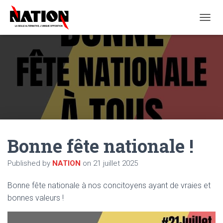
O
U
V
R
I
R
/
F
E
R
M
E
Bonne fête nationale !
R
L
A
Published by
NATION
on
21 juillet 2025
N
A
Bonne fête nationale à nos concitoyens ayant de vraies et
V
I
bonnes valeurs !
G
A