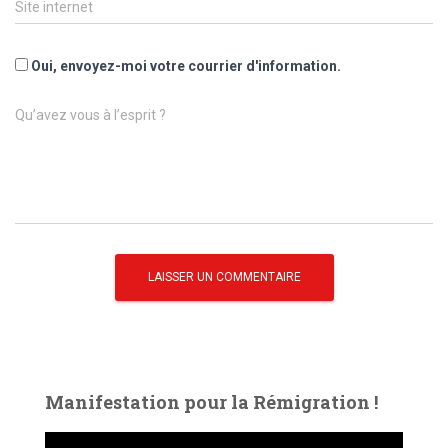
Site internet
Oui, envoyez-moi votre courrier d'information.
Qu’avez vous à l’esprit ?
Manifestation pour la Rémigration !
L