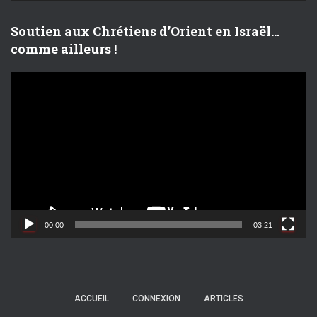
o
Soutien aux Chrétiens d’Orient en Israël…
comme ailleurs !
L
e
c
t
e
u
r
v
i
d
00:00
03:21
é
o
ACCUEIL
CONNEXION
ARTICLES