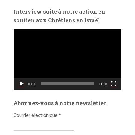
d
é
Interview suite à notre action en
o
soutien aux Chrétiens en Israël
L
e
c
t
e
u
r
v
00:00
14:30
i
d
é
Abonnez-vous à notre newsletter !
o
Courrier électronique
*