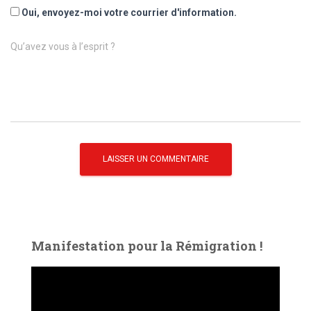
Oui, envoyez-moi votre courrier d'information.
Qu’avez vous à l’esprit ?
Manifestation pour la Rémigration !
L
e
c