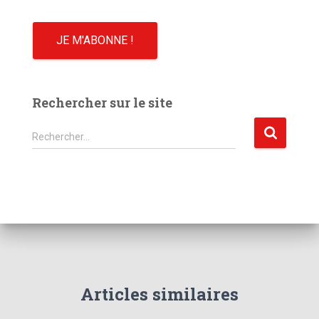
Rechercher sur le site
R
Rechercher…
e
c
h
e
r
c
h
e
r
Articles similaires
: