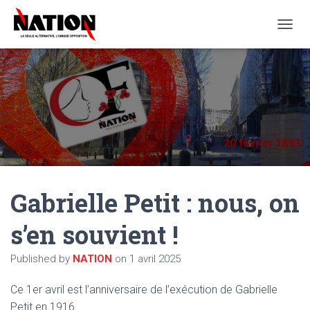
O
U
V
R
I
R
/
F
E
R
M
E
Gabrielle Petit : nous, on
R
L
A
s’en souvient !
N
A
Published by
NATION
on
1 avril 2025
V
I
G
Ce 1er avril est l’anniversaire de l’exécution de Gabrielle
A
Petit en 1916.