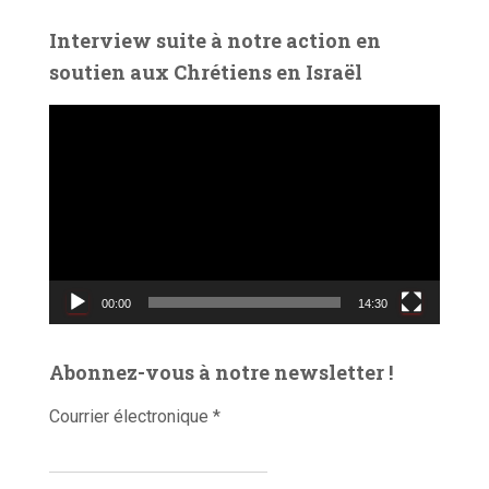
é
Interview suite à notre action en
o
soutien aux Chrétiens en Israël
L
e
c
t
e
u
r
v
00:00
14:30
i
d
é
Abonnez-vous à notre newsletter !
o
Courrier électronique
*