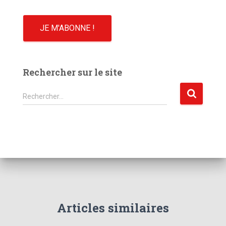
Rechercher sur le site
R
Rechercher…
e
c
h
e
r
c
h
e
r
Articles similaires
: