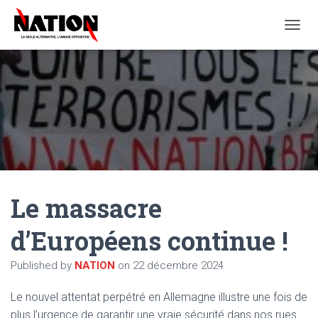
O
U
V
R
I
R
/
F
E
R
M
E
Le massacre
R
L
A
d’Européens continue !
N
A
Published by
NATION
on
22 décembre 2024
V
I
G
Le nouvel attentat perpétré en Allemagne illustre une fois de
A
plus l’urgence de garantir une vraie sécurité dans nos rues.