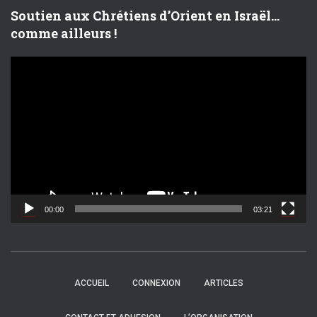
Soutien aux Chrétiens d’Orient en Israël…
comme ailleurs !
L
e
c
t
e
u
r
v
i
d
00:00
03:21
é
o
ACCUEIL
CONNEXION
ARTICLES