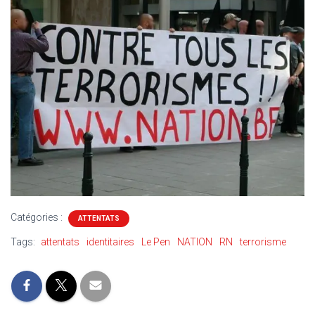
Catégories :
ATTENTATS
Tags:
attentats
identitaires
Le Pen
NATION
RN
terrorisme