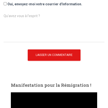
Oui, envoyez-moi votre courrier d'information.
Qu’avez vous à l’esprit ?
Manifestation pour la Rémigration !
L
e
c