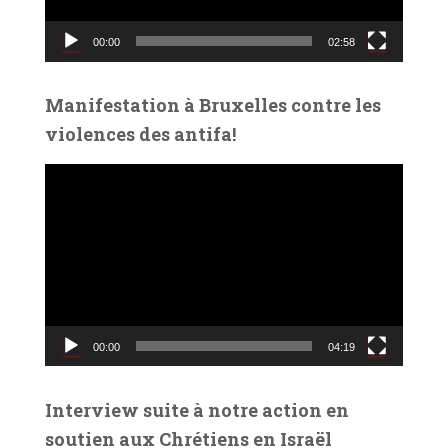
r
v
00:00
02:58
i
d
é
Manifestation à Bruxelles contre les
o
violences des antifa!
L
e
c
t
e
u
r
v
00:00
04:19
i
d
é
Interview suite à notre action en
o
soutien aux Chrétiens en Israël