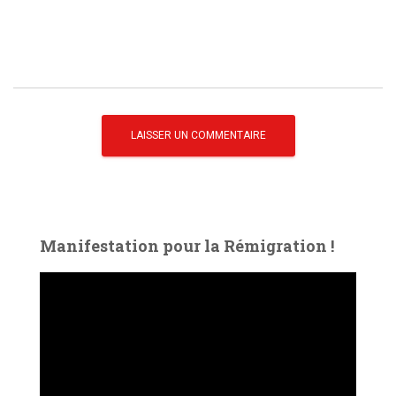
Manifestation pour la Rémigration !
L
e
c
t
e
u