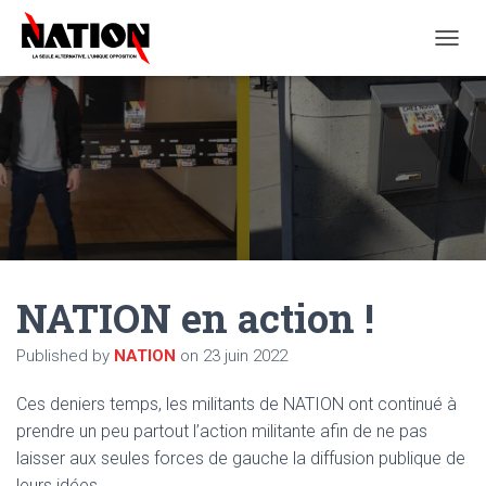
O
U
V
R
I
R
/
F
E
R
M
E
NATION en action !
R
L
A
Published by
NATION
on
23 juin 2022
N
A
Ces deniers temps, les militants de NATION ont continué à
V
I
prendre un peu partout l’action militante afin de ne pas
G
laisser aux seules forces de gauche la diffusion publique de
A
leurs idées.