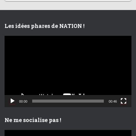
Les idées phares de NATION !
L
e
c
t
e
u
r
v
i
d
00:00
00:46
é
o
Ne me socialise pas !
L