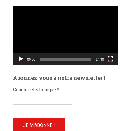
L
e
c
t
e
u
r
v
00:00
14:30
i
d
é
Abonnez-vous à notre newsletter !
o
Courrier électronique
*