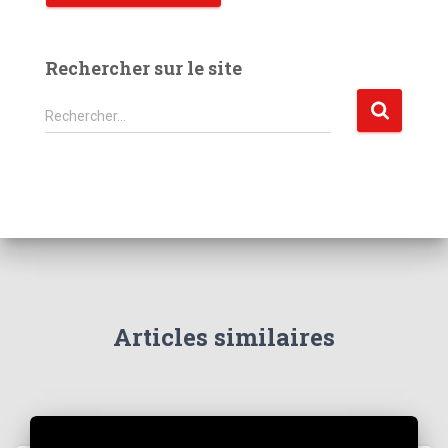
Rechercher sur le site
R
Rechercher…
e
c
h
e
r
c
h
e
r
Articles similaires
: