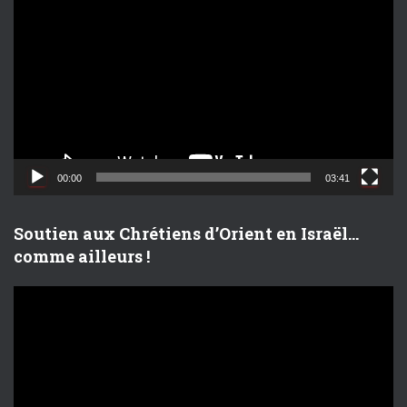
e
c
t
e
u
r
v
i
d
00:00
03:41
é
o
Soutien aux Chrétiens d’Orient en Israël…
comme ailleurs !
L
e
c
t
e
u