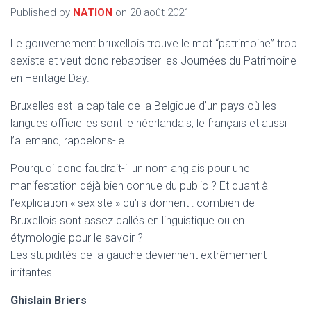
T
Published by
NATION
on
20 août 2021
I
O
N
Le gouvernement bruxellois trouve le mot “patrimoine” trop
sexiste et veut donc rebaptiser les Journées du Patrimoine
en Heritage Day.
Bruxelles est la capitale de la Belgique d’un pays où les
langues officielles sont le néerlandais, le français et aussi
l’allemand, rappelons-le.
Pourquoi donc faudrait-il un nom anglais pour une
manifestation déjà bien connue du public ? Et quant à
l’explication « sexiste » qu’ils donnent : combien de
Bruxellois sont assez callés en linguistique ou en
étymologie pour le savoir ?
Les stupidités de la gauche deviennent extrêmement
irritantes.
Ghislain Briers