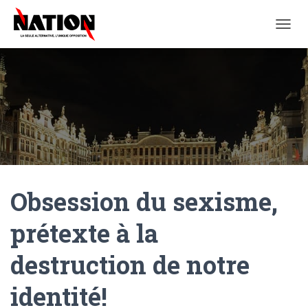
O
U
V
R
I
R
/
F
E
R
M
E
Obsession du sexisme,
R
L
A
prétexte à la
N
A
destruction de notre
V
I
G
identité!
A