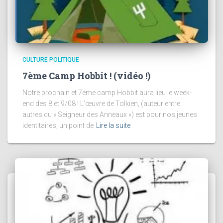
CULTURE POLITIQUE
7ème Camp Hobbit ! (vidéo !)
Notre prochain et 7ème camp Hobbit aura lieu le week-
end des 8 et 9/08 ! L’œuvre de Tolkien, (auteur entre
autres du « Seigneur des Anneaux ») est pour nos jeunes
identitaires, un point de
Lire la suite