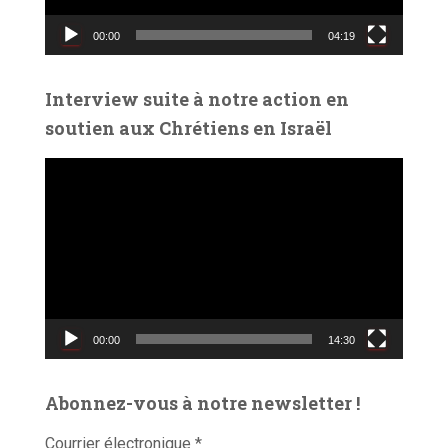
v
00:00
04:19
i
d
é
Interview suite à notre action en
o
soutien aux Chrétiens en Israël
L
e
c
t
e
u
r
v
00:00
14:30
i
d
é
Abonnez-vous à notre newsletter !
o
Courrier électronique
*