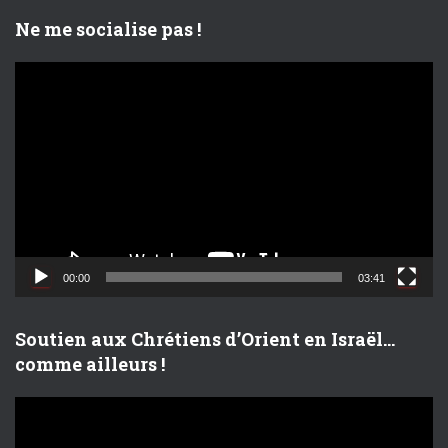
o
Ne me socialise pas !
L
e
c
t
e
u
r
v
i
d
00:00
03:41
é
o
Soutien aux Chrétiens d’Orient en Israël…
comme ailleurs !
L
e