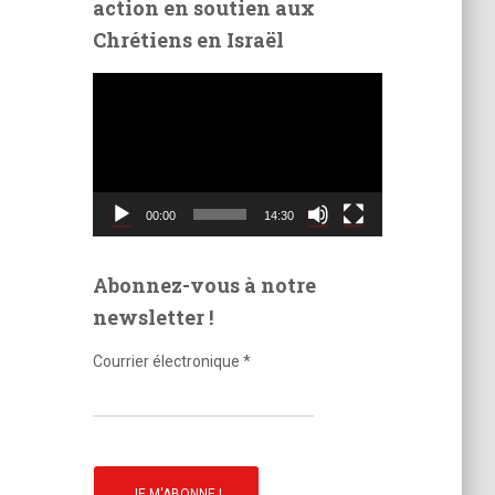
action en soutien aux
é
Chrétiens en Israël
o
L
e
c
t
e
u
00:00
14:30
r
v
i
Abonnez-vous à notre
d
newsletter !
é
o
Courrier électronique
*