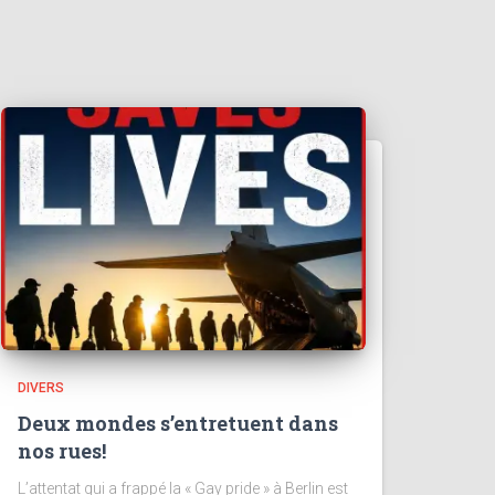
DIVERS
Deux mondes s’entretuent dans
nos rues!
L’attentat qui a frappé la « Gay pride » à Berlin est