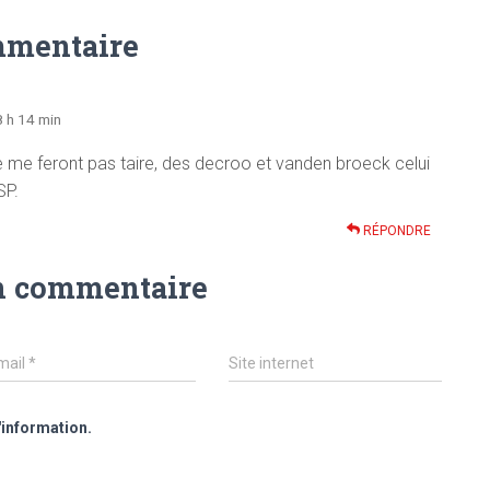
mmentaire
8 h 14 min
e me feront pas taire, des decroo et vanden broeck celui
SP.
RÉPONDRE
n commentaire
mail
*
Site internet
'information.