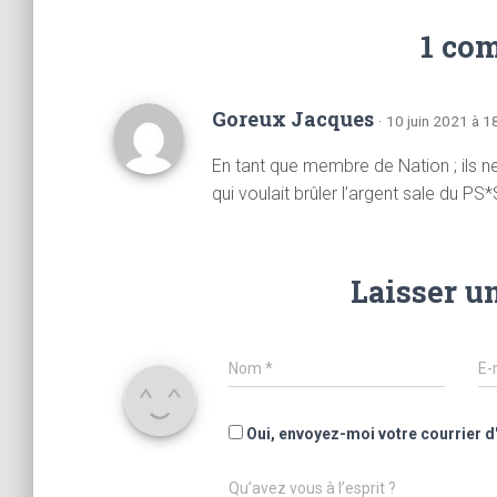
1 co
Goreux Jacques
· 10 juin 2021 à 1
En tant que membre de Nation ; ils n
qui voulait brûler l’argent sale du PS*
Laisser u
Nom
*
E-
Oui, envoyez-moi votre courrier d
Qu’avez vous à l’esprit ?