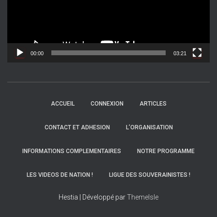
u
r
v
i
d
00:00
03:21
é
o
ACCUEIL
CONNEXION
ARTICLES
CONTACT ET ADHESION
L’ORGANISATION
INFORMATIONS COMPLEMENTAIRES
NOTRE PROGRAMME
LES VIDEOS DE NATION !
LIGUE DES SOUVERAINISTES !
Hestia | Développé par
ThemeIsle