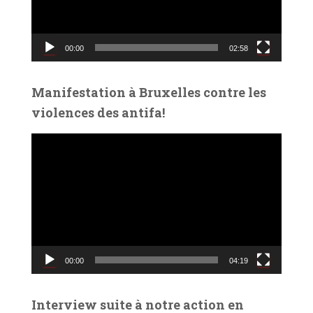
u
r
v
00:00
02:58
i
d
é
Manifestation à Bruxelles contre les
o
violences des antifa!
L
e
c
t
e
u
r
v
00:00
04:19
i
d
é
Interview suite à notre action en
o