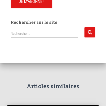
Rechercher sur le site
R
Rechercher…
e
c
h
e
r
c
h
e
r
Articles similaires
: