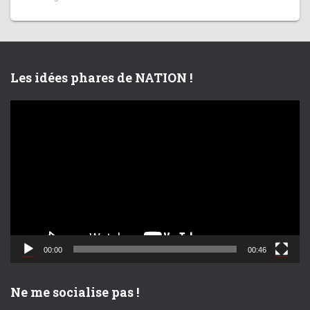
Les idées phares de NATION !
L
e
c
t
e
u
r
v
i
d
00:00
00:46
é
o
Ne me socialise pas !