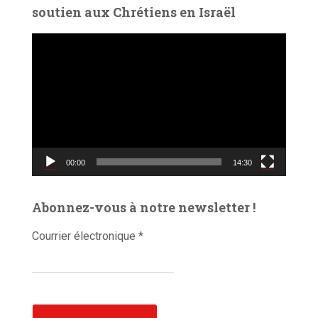
soutien aux Chrétiens en Israël
L
e
c
t
e
u
r
v
00:00
14:30
i
d
é
Abonnez-vous à notre newsletter !
o
Courrier électronique
*