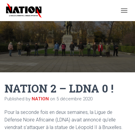
O
U
V
R
I
R
/
F
E
R
M
E
NATION 2 – LDNA 0 !
R
L
A
Published by
NATION
on
5 décembre 2020
N
A
Pour la seconde fois en deux semaines, la Ligue de
V
I
Défense Noire Africaine (LDNA) avait annoncé qu’elle
G
viendrait s’attaquer à la statue de Léopold II à Bruxelles.
A