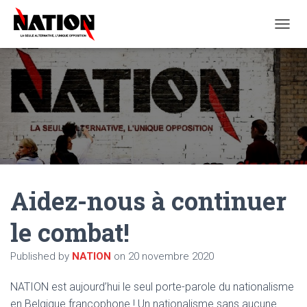
O
U
V
R
I
R
/
F
E
R
M
E
Aidez-nous à continuer
R
L
A
le combat!
N
A
Published by
NATION
on
20 novembre 2020
V
I
G
NATION est aujourd’hui le seul porte-parole du nationalisme
A
en Belgique francophone ! Un nationalisme sans aucune