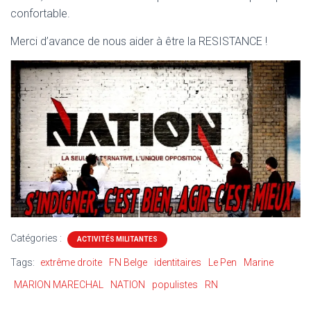
confortable.
Merci d’avance de nous aider à être la RESISTANCE !
Catégories :
ACTIVITÉS MILITANTES
Tags:
extrême droite
FN Belge
identitaires
Le Pen
Marine
MARION MARECHAL
NATION
populistes
RN