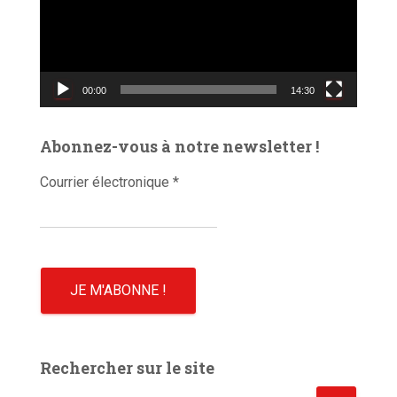
e
u
r
v
00:00
14:30
i
d
é
Abonnez-vous à notre newsletter !
o
Courrier électronique
*
Rechercher sur le site