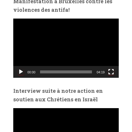
Manifestation à Bruxelles contre les
o
violences des antifa!
L
e
c
t
e
u
r
v
00:00
04:19
i
d
é
Interview suite à notre action en
o
soutien aux Chrétiens en Israël
L
e
c
t