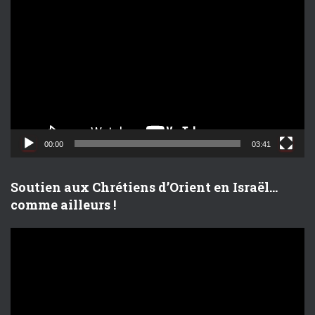
e
c
t
e
u
r
v
i
d
00:00
03:41
é
o
Soutien aux Chrétiens d’Orient en Israël…
comme ailleurs !
L
e
c
t
e
u