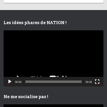
Les idées phares de NATION !
L
e
c
t
e
u
r
v
i
d
00:00
00:46
é
o
Ne me socialise pas !
L