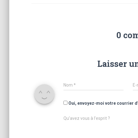
0 co
Laisser u
Nom
*
E-
Oui, envoyez-moi votre courrier d
Qu’avez vous à l’esprit ?