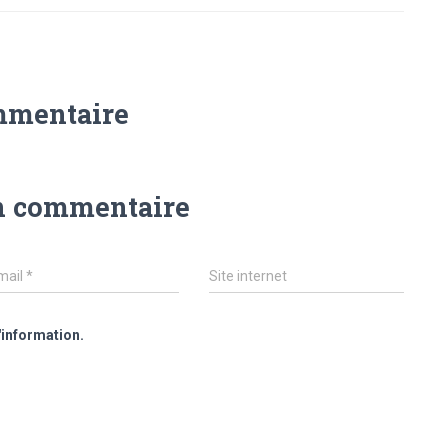
mmentaire
n commentaire
mail
*
Site internet
'information.