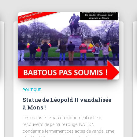
POLITIQUE
Statue de Léopold II vandalisée
à Mons !
Les mains et le bas du monument ont été
recouverts de peinture rouge. NATION
condamne fermement ces actes de vandalisme