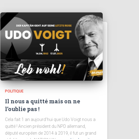
POLITIQUE
Il nous a quitté mais on ne
l’oublie pas !
Cela fait 1 an aujourd’hui que Udo Voigt nous a
quitté ! Ancien président du NPD allemand,
député européen de 2014 à 2019, il fut un grand