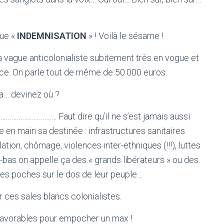
que «
INDEMNISATION
» ! Voilà le sésame !
a vague anticolonialiste subitement très en vogue et
ice. On parle tout de même de 50.000 euros.
ira… devinez où ?
………………………. Faut dire qu’il ne s’est jamais aussi
e en main sa destinée : infrastructures sanitaires
tion, chômage, violences inter-ethniques (!!!), luttes
à-bas on appelle ça des « grands libérateurs » ou des
 les poches sur le dos de leur peuple…
r ces sales blancs colonialistes.
favorables pour empocher un max !