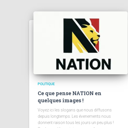
POLITIQUE
Ce que pense NATION en
quelques images !
Voyez ici les slogans que nous diffusons
depuis longtemps. Les évenements nous
donnent raison tous les jours un peu plus !