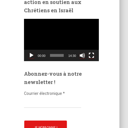
action en soutien aux
é
Chrétiens en Israël
o
L
e
c
t
e
u
00:00
14:30
r
v
i
Abonnez-vous à notre
d
newsletter !
é
o
Courrier électronique
*