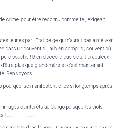
 de crime, pour être reconnu comme tel, exigeait
es jeunes par l’Etat belge qui n’aurait pas aimé voir
es dans un couvent si j’ai bien compris ; couvent où
 pure souche ! Bien d’accord que c’était crapuleux
ge d’être plus que grand-mère et c’est maintenant
te. Ben voyons !
ors pourquoi se manifestent-elles si longtemps après
mmages et intérêts au Congo puisque les viols
otes !………………………
es sanglots dans la voix… Oui oui… Bien sûr, bien sûr…