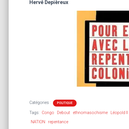
Hervé Depièreux
Catégories :
POLITIQUE
Tags:
Congo
Debout
ethnomasochisme
Léopold II
NATION
repentance