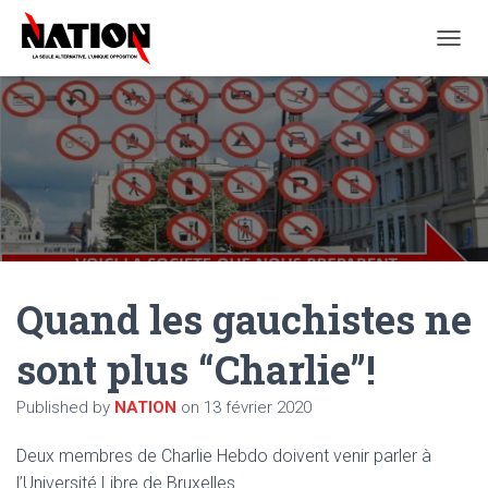
O
U
V
R
I
R
/
F
E
R
M
E
Quand les gauchistes ne
R
L
A
sont plus “Charlie”!
N
A
Published by
NATION
on
13 février 2020
V
I
G
Deux membres de Charlie Hebdo doivent venir parler à
A
l’Université Libre de Bruxelles.