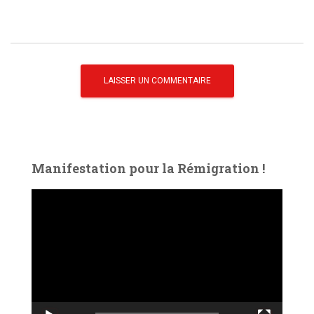
Manifestation pour la Rémigration !
L
e
c
t
e
u
r
v