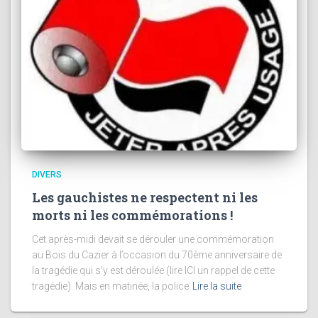
DIVERS
Les gauchistes ne respectent ni les
morts ni les commémorations !
Cet après-midi devait se dérouler une commémoration
au Bois du Cazier à l’occasion du 70ème anniversaire de
la tragédie qui s’y est déroulée (lire ICI un rappel de cette
tragédie). Mais en matinée, la police
Lire la suite