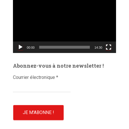
e
c
t
e
u
r
v
00:00
14:30
i
d
é
Abonnez-vous à notre newsletter !
o
Courrier électronique
*