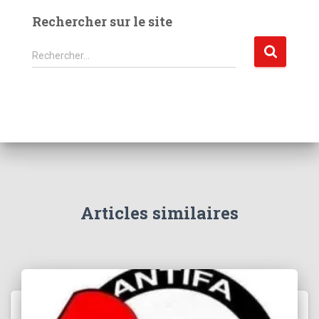
Rechercher sur le site
R
Rechercher…
e
c
h
e
r
c
h
e
r
Articles similaires
: