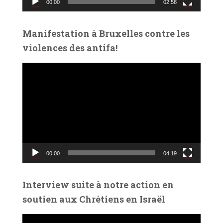
00:00
02:58
i
d
é
Manifestation à Bruxelles contre les
o
violences des antifa!
L
e
c
t
e
u
r
v
00:00
04:19
i
d
é
Interview suite à notre action en
o
soutien aux Chrétiens en Israël
L