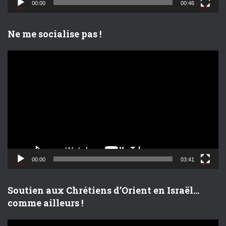
00:00
00:46
é
o
Ne me socialise pas !
L
e
c
t
e
u
r
v
i
d
00:00
03:41
é
o
Soutien aux Chrétiens d’Orient en Israël…
comme ailleurs !
L