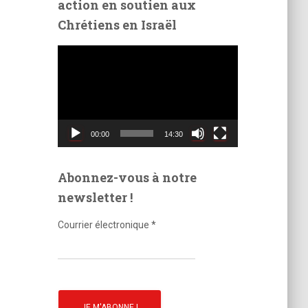
action en soutien aux
é
Chrétiens en Israël
o
L
e
c
t
e
u
00:00
14:30
r
v
i
Abonnez-vous à notre
d
newsletter !
é
o
Courrier électronique
*