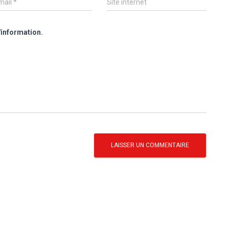
mail
*
Site internet
'information.