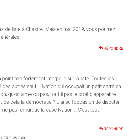
 de liste à Chastre. Mais en mai 2019, vous pourrez
générales
RÉPONDRE
 point m’a fortement interpellé sur la liste. Toutes les
té des autres sauf…. Nation qui occupait un petit carré en
ion, qu’on aime ou pas, n’a-t-il pas le droit d’apparaître
t-ce cela la démocratie ? J’ai eu l’occasion de discuter
me pas remarqué la case Nation !!! C’est tout
RÉPONDRE
 à 12 h 56 min