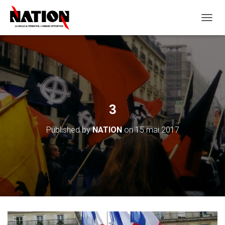
O
U
V
R
I
R
/
F
E
3
R
M
Published by
NATION
on
15 mai 2017
E
R
L
A
N
A
V
I
G
A