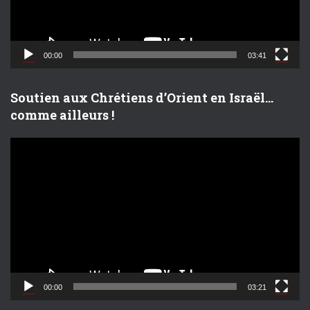
r
v
i
d
00:00
03:41
é
o
Soutien aux Chrétiens d’Orient en Israël…
comme ailleurs !
L
e
c
t
e
u
r
v
i
d
00:00
03:21
é