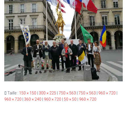
T
I
O
N
Taille :
150 × 150
|
300 × 225
|
750 × 563
|
750 × 563
|
960 × 720
|
960 × 720
|
360 × 240
|
960 × 720
|
50 × 50
|
960 × 720