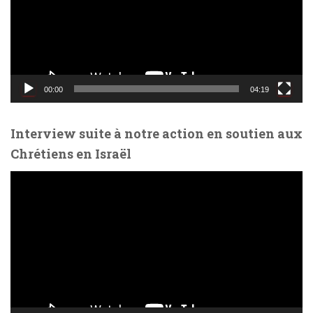
e
u
r
v
i
d
00:00
04:19
é
o
Interview suite à notre action en soutien aux
Chrétiens en Israël
L
e
c
t
e
u
r
v
i