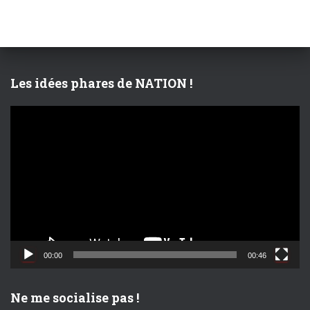
r
c
h
e
r
Les idées phares de NATION !
:
L
e
c
t
e
u
r
v
i
d
00:00
00:46
é
o
Ne me socialise pas !