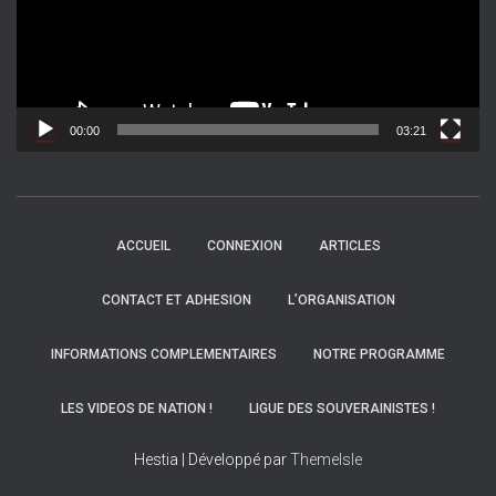
e
u
r
v
i
d
00:00
03:21
é
o
ACCUEIL
CONNEXION
ARTICLES
CONTACT ET ADHESION
L’ORGANISATION
INFORMATIONS COMPLEMENTAIRES
NOTRE PROGRAMME
LES VIDEOS DE NATION !
LIGUE DES SOUVERAINISTES !
Hestia | Développé par
ThemeIsle