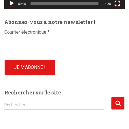
d
00:00
14:30
é
o
Abonnez-vous à notre newsletter !
Courrier électronique
*
Rechercher sur le site
R
Rechercher…
e
c
h
e