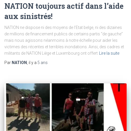
NATION toujours actif dans l’aide
aux sinistrés!
NATION ne dispose ni des moyens de l’Etat belge, ni des dizaines
de millions de financement publics de certains partis “de gauche”
mais nous agissons néanmoins à notre échelle pour aider les
victimes des récentes et terribles inondations. Ainsi, des cadres et
militants de NATION Liège et Luxembourg ont offert
Lire la suite
Par
NATION
, il y a
5 ans