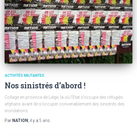
ACTIVITÉS MILITANTES
Nos sinistrés d’abord !
Collage en province de Liège, là où l’Etat s’occupe des réfugiés
afghans avant de s’occuper convenablement des sinistrés des
inondations.
Par
NATION
, il y a
5 ans