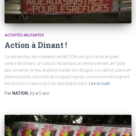
ACTIVITÉS MILITANTES
Action à Dinant !
Ce dimanche, des militants de NATION ont accroché en plein
centre de Dinant, un calicot réclamant un renforcement de l’aide
aux sinistrés en lieu et place d’aider les réfugiés. Le calicot, placé en
pleine journée, est resté de longues heures, comme en témoignent
les photos ci-dessous Loin des blabla sans
Lire la suite
Par
NATION
, il y a
5 ans