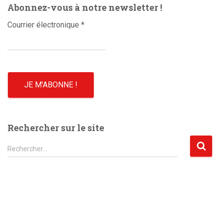
Abonnez-vous à notre newsletter !
Courrier électronique
*
Rechercher sur le site
R
Rechercher…
e
c
h
e
r
c