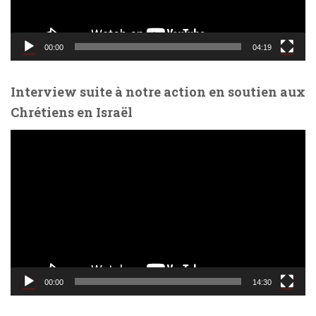
v
i
d
00:00
04:19
é
o
Interview suite à notre action en soutien aux
Chrétiens en Israël
L
e
c
t
e
u
r
v
i
d
00:00
14:30
é
o