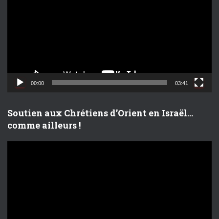
c
t
e
u
r
v
i
d
00:00
03:41
é
o
Soutien aux Chrétiens d’Orient en Israël…
comme ailleurs !
L
e
c
t
e
u
r