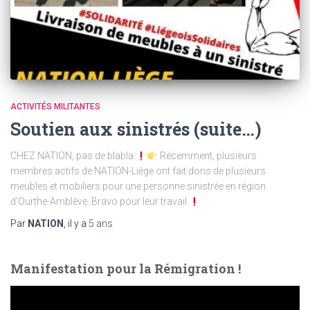
ACTIVITÉS MILITANTES
Soutien aux sinistrés (suite…)
CHEZ NATION, pas de blabla
Récemment, plusieurs
membres actifs de NATION-Liège ont fait dons de plusieurs
meubles et mobiliers pour une personne sinistrée en région
d’Ourthe-Amblève. Bravo pour leur travail
Par
NATION
, il y a
5 ans
Manifestation pour la Rémigration !
L
e