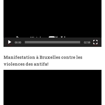
c
t
e
u
r
v
i
d
00:00
02:58
é
o
Manifestation à Bruxelles contre les
violences des antifa!
L
e
c
t
e
u
r