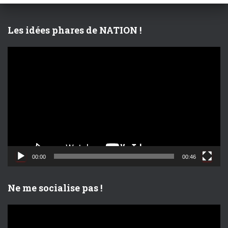
h
e
r
Les idées phares de NATION !
:
L
e
c
t
e
u
r
v
i
d
00:00
00:46
é
o
Ne me socialise pas !
L
e