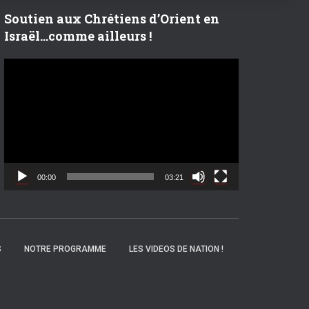
r
Soutien aux Chrétiens d’Orient en
Israël…comme ailleurs !
:
L
e
c
t
e
u
r
v
00:00
03:21
i
d
é
o
S
NOTRE PROGRAMME
LES VIDEOS DE NATION !