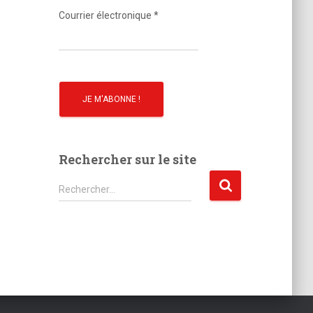
o
Courrier électronique
*
Rechercher sur le site
R
Rechercher…
e
c
h
e
r
c
h
e