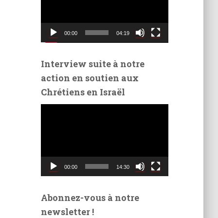
t
e
u
00:00
04:19
r
v
i
Interview suite à notre
d
action en soutien aux
é
Chrétiens en Israël
o
L
e
c
t
e
u
00:00
14:30
r
v
i
Abonnez-vous à notre
d
newsletter !
é