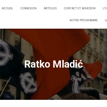
ACCUEIL
CONNEXION
ARTICLES
CONTACT ET ADHESION
L’
NOTRE PROGRAMME
L
Ratko Mladić