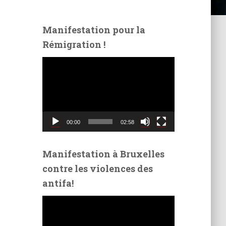
Manifestation pour la
Rémigration !
L
e
c
t
e
u
00:00
02:58
r
v
i
Manifestation à Bruxelles
d
contre les violences des
é
antifa!
o
L
e
c