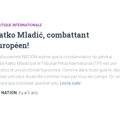
ITIQUE INTERNATIONALE
atko Mladić, combattant
uropéen!
Mouvement NATION estime que la condamnation du général
be Ratko Mladić par le Tribunal Pénal International (TPI) est une
ustice et une profonde hypocrisie. Comme dans toute guerre, des
mes ont sans doute été commis mais par tous les camps. Or, on
peut que constater que bien peu
Lire la suite
r
NATION
, il y a
5 ans