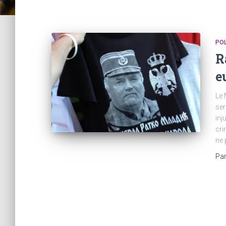
POL
R
e
Le 
ser
inj
cri
ne 
Pa