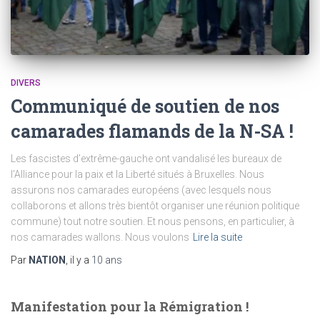
DIVERS
Communiqué de soutien de nos
camarades flamands de la N-SA !
Les fascistes d’extrême-gauche ont vandalisé les bureaux de
l’Alliance pour la paix et la Liberté situés à Bruxelles. Nous
assurons nos camarades européens (avec lesquels nous
collaborons et allons très bientôt organiser une réunion politique
commune) tout notre soutien. Et nous pensons, en particulier, à
nos camarades wallons. Nous voulons
Lire la suite
Par
NATION
, il y a
10 ans
Manifestation pour la Rémigration !