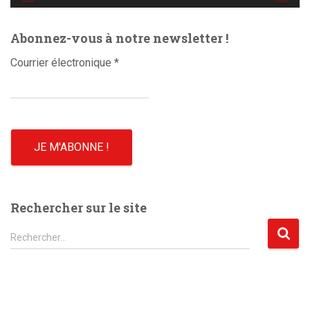
é
o
Abonnez-vous à notre newsletter !
Courrier électronique
*
Rechercher sur le site
R
Rechercher…
e
c
h
e
r