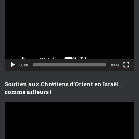
L
e
c
t
e
u
r
v
i
d
00:00
03:41
é
o
Soutien aux Chrétiens d’Orient en Israël…
comme ailleurs !
L
e
c
t
e