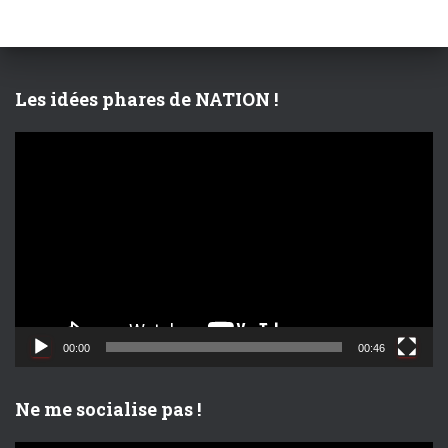
c
h
e
r
Les idées phares de NATION !
:
L
e
c
t
e
u
r
v
i
d
00:00
00:46
é
o
Ne me socialise pas !