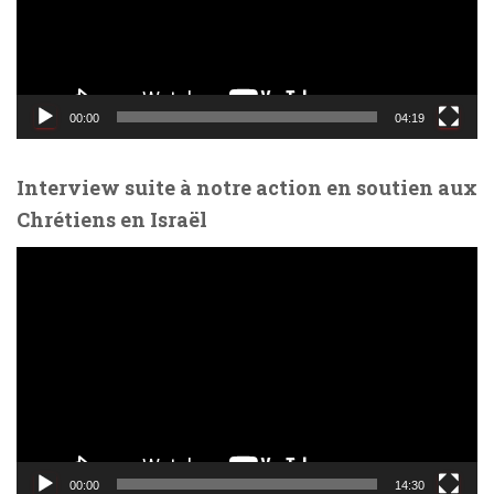
u
r
v
i
d
00:00
04:19
é
o
Interview suite à notre action en soutien aux
Chrétiens en Israël
L
e
c
t
e
u
r
v
i
d
00:00
14:30