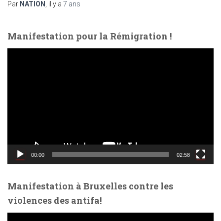
Par
NATION
, il y a
7 ans
Manifestation pour la Rémigration !
L
e
c
t
e
u
r
v
i
d
00:00
02:58
é
o
Manifestation à Bruxelles contre les
violences des antifa!
L