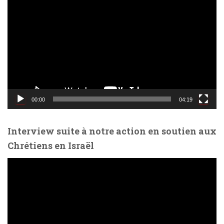
e
c
t
e
u
r
v
i
d
00:00
04:19
é
o
Interview suite à notre action en soutien aux
Chrétiens en Israël
L
e
c
t
e
u