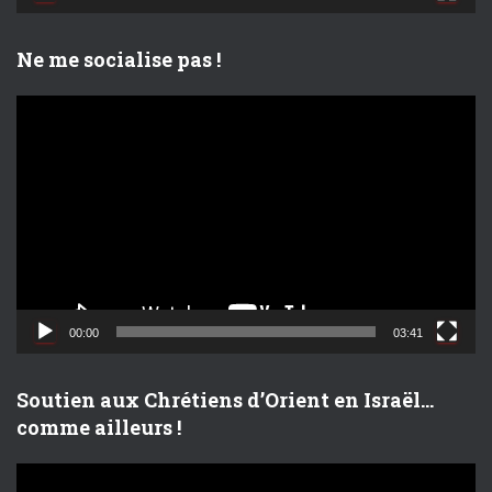
é
o
Ne me socialise pas !
L
e
c
t
e
u
r
v
i
d
00:00
03:41
é
o
Soutien aux Chrétiens d’Orient en Israël…
comme ailleurs !
L