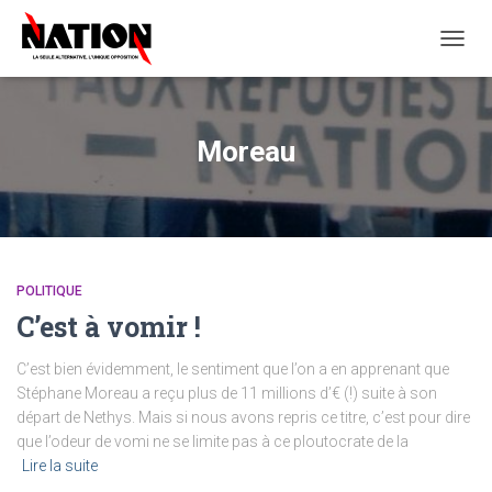
OUVRI
LA
NAVIG
Moreau
POLITIQUE
C’est à vomir !
C’est bien évidemment, le sentiment que l’on a en apprenant que
Stéphane Moreau a reçu plus de 11 millions d’€ (!) suite à son
départ de Nethys. Mais si nous avons repris ce titre, c’est pour dire
que l’odeur de vomi ne se limite pas à ce ploutocrate de la
Lire la suite