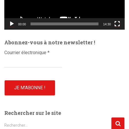
r
v
i
d
00:00
14:30
é
o
Abonnez-vous à notre newsletter !
Courrier électronique
*
Rechercher sur le site
R
Rechercher…