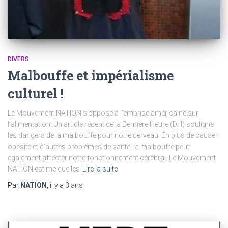
DIVERS
Malbouffe et impérialisme
culturel !
Le Mouvement NATION s’oppose à l’emprise américaine sur
l’alimentation. Un article récent de la Dernière Heure (DH) souligne
les dangers de la malbouffe pour notre cerveau. En plus de causer
obésité et d’autres problèmes de santé, la malbouffe peut
également affecter notre fonctionnement cérébral. Le Mouvement
NATION estime que les
Lire la suite
Par
NATION
, il y a
3 ans