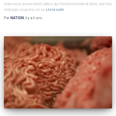
mais nous avons testé celle-ci qui fonctionne bien et donc une fois
n’est pas coutume, on va
Lire la suite
Par
NATION
, il y a
6 ans