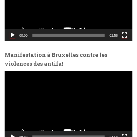
u
r
v
i
d
00:00
02:58
é
o
Manifestation à Bruxelles contre les
violences des antifa!
L
e
c
t
e
u
r
v
i
d