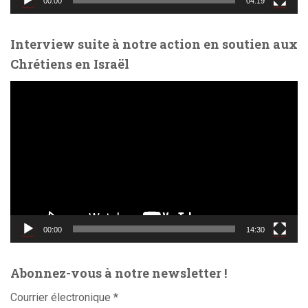
00:00
04:19
é
o
Interview suite à notre action en soutien aux
Chrétiens en Israël
L
e
c
t
e
u
r
v
i
d
00:00
14:30
é
o
Abonnez-vous à notre newsletter !
Courrier électronique
*