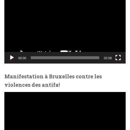
e
c
t
e
u
r
v
i
d
00:00
02:58
é
o
Manifestation à Bruxelles contre les
violences des antifa!
L
e
c
t
e
u