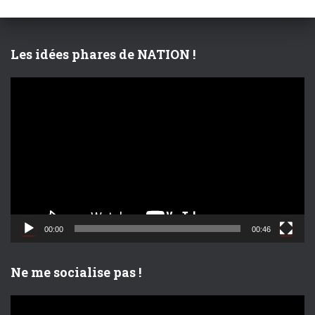
h
e
r
Les idées phares de NATION !
:
L
e
c
t
e
u
r
v
i
d
00:00
00:46
é
o
Ne me socialise pas !
L