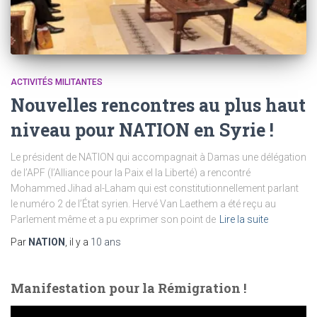
ACTIVITÉS MILITANTES
Nouvelles rencontres au plus haut
niveau pour NATION en Syrie !
Le président de NATION qui accompagnait à Damas une délégation
de l’APF (l’Alliance pour la Paix el la Liberté) a rencontré
Mohammed Jihad al-Laham qui est constitutionnellement parlant
le numéro 2 de l’État syrien. Hervé Van Laethem a été reçu au
Parlement même et a pu exprimer son point de
Lire la suite
Par
NATION
, il y a
10 ans
Manifestation pour la Rémigration !
L