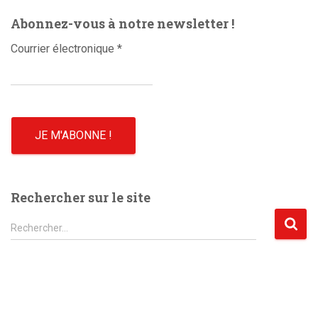
o
Abonnez-vous à notre newsletter !
Courrier électronique
*
Rechercher sur le site
R
Rechercher…
e
c
h
e
r
c