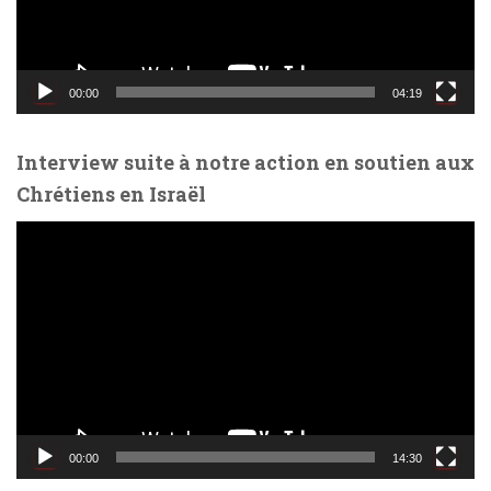
r
v
i
d
00:00
04:19
é
o
Interview suite à notre action en soutien aux
Chrétiens en Israël
L
e
c
t
e
u
r
v
i
d
00:00
14:30
é