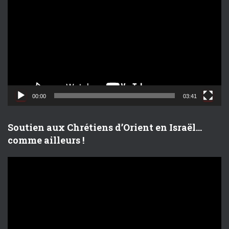
e
c
t
e
u
r
v
i
d
00:00
03:41
é
o
Soutien aux Chrétiens d’Orient en Israël…
comme ailleurs !
L
e
c
t
e
u