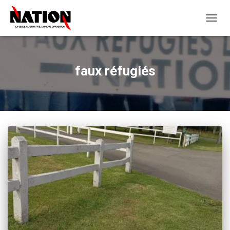
OUVRI
LA
NAVIG
faux réfugiés