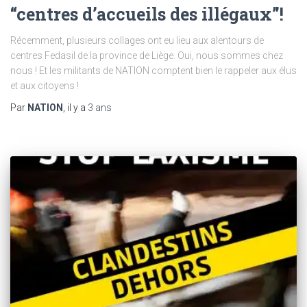
“centres d’accueils des illégaux”!
Récemment, plusieurs collages ont eu lieu aux alentours de
centres Fedasil de la province de Liège. Oui, nous sommes chez
nous ! Et les militants de NATION comptent bien le rappeler aux élus
et aux citoyens !
Par
NATION
, il y a
3 ans