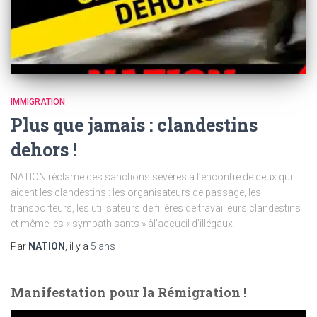
IMMIGRATION
Plus que jamais : clandestins
dehors !
NATION réclame des sanctions sévères à l’encontre de ceux qui
aident les clandestins : les organisateurs de passage, les
transporteurs, les utilisateurs de filières de travailleurs clandestins
et même les « sympathisants » àl’accueil d’illégaux.
Par
NATION
, il y a
5 ans
Manifestation pour la Rémigration !