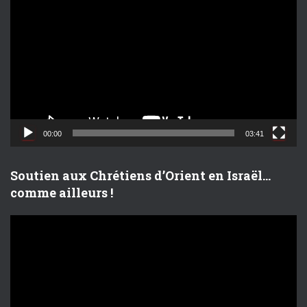
e
c
t
e
u
r
v
i
d
00:00
03:41
é
o
Soutien aux Chrétiens d’Orient en Israël…
comme ailleurs !
L
e
c
t
e
u