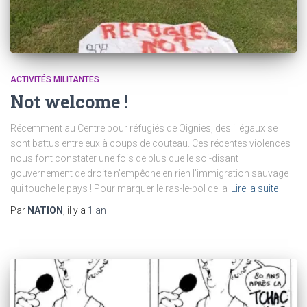
ACTIVITÉS MILITANTES
Not welcome !
Récemment au Centre pour réfugiés de Oignies, des illégaux se
sont battus entre eux à coups de couteau. Ces récentes violences
nous font constater une fois de plus que le soi-disant
gouvernement de droite n’empêche en rien l’immigration sauvage
qui touche le pays ! Pour marquer le ras-le-bol de la
Lire la suite
Par
NATION
, il y a
1 an