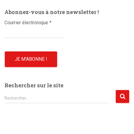
o
Abonnez-vous à notre newsletter !
Courrier électronique
*
Rechercher sur le site
R
Rechercher…
e
c
h
e
r