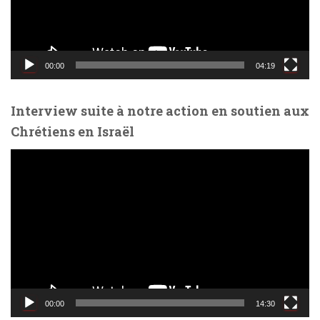
r
v
i
d
00:00
04:19
é
o
Interview suite à notre action en soutien aux
Chrétiens en Israël
L
e
c
t
e
u
r
v
i
d
00:00
14:30
é