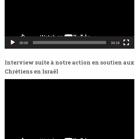
e
u
r
v
i
d
00:00
04:19
é
o
Interview suite à notre action en soutien aux
Chrétiens en Israël
L
e
c
t
e
u
r
v
i