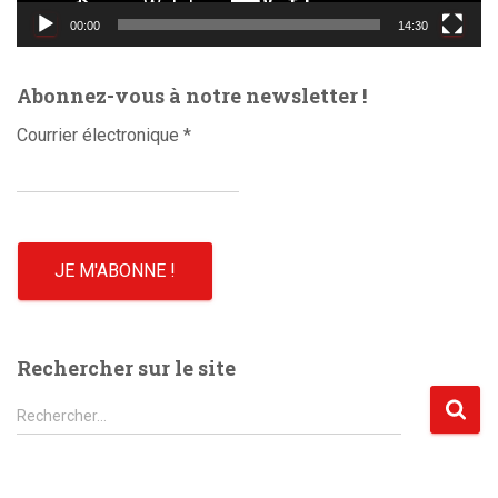
d
00:00
14:30
é
o
Abonnez-vous à notre newsletter !
Courrier électronique
*
Rechercher sur le site
R
Rechercher…
e
c
h