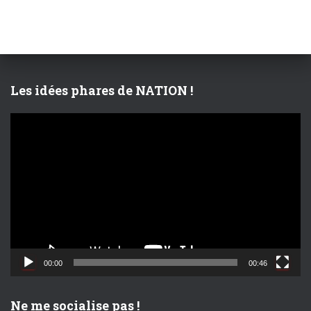
e
r
c
h
e
r
Les idées phares de NATION !
:
L
e
c
t
e
u
r
v
i
d
00:00
00:46
é
o
Ne me socialise pas !