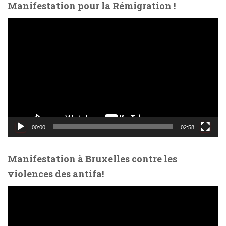
Manifestation pour la Rémigration !
L
e
c
t
e
u
r
v
i
d
00:00
02:58
é
o
Manifestation à Bruxelles contre les
violences des antifa!
L
e
c
t