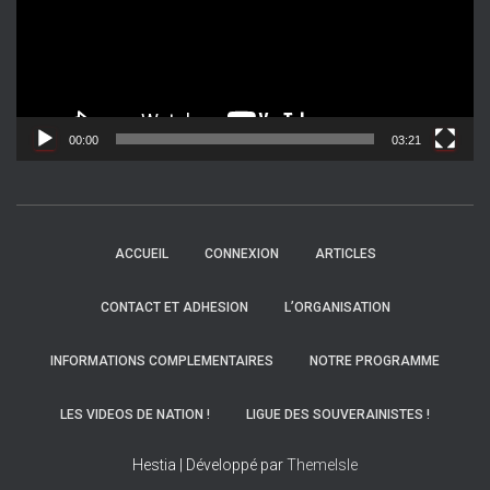
e
u
r
v
i
d
00:00
03:21
é
o
ACCUEIL
CONNEXION
ARTICLES
CONTACT ET ADHESION
L’ORGANISATION
INFORMATIONS COMPLEMENTAIRES
NOTRE PROGRAMME
LES VIDEOS DE NATION !
LIGUE DES SOUVERAINISTES !
Hestia | Développé par
ThemeIsle