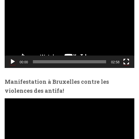
e
c
t
e
u
r
v
i
d
00:00
02:58
é
o
Manifestation à Bruxelles contre les
violences des antifa!
L
e
c
t
e
u