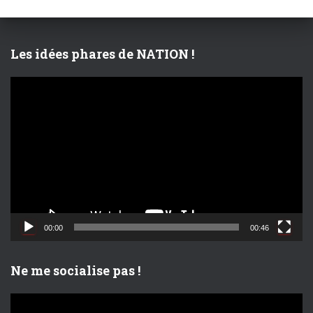
h
e
r
Les idées phares de NATION !
:
L
e
c
t
e
u
r
v
i
d
00:00
00:46
é
o
Ne me socialise pas !
L