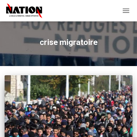
OUVRI
LA
NAVIG
crise migratoire