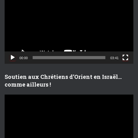
e
c
t
e
u
r
v
i
d
00:00
03:41
é
o
Soutien aux Chrétiens d’Orient en Israël…
comme ailleurs !
L
e
c
t
e
u