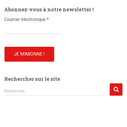
o
Abonnez-vous à notre newsletter !
Courrier électronique
*
Rechercher sur le site
R
Rechercher…
e
c
h
e
r
c