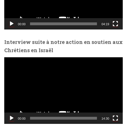
r
v
i
d
00:00
04:19
é
o
Interview suite à notre action en soutien aux
Chrétiens en Israël
L
e
c
t
e
u
r
v
i
d
00:00
14:30
é