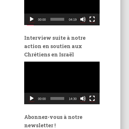
t
e
u
00:00
04:19
r
v
i
Interview suite à notre
d
action en soutien aux
é
Chrétiens en Israël
o
L
e
c
t
e
u
00:00
14:30
r
v
i
Abonnez-vous à notre
d
newsletter !
é