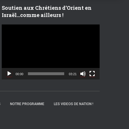
r
Soutien aux Chrétiens d’Orient en
Israël…comme ailleurs !
:
L
e
c
t
e
u
r
v
00:00
03:21
i
d
é
o
S
NOTRE PROGRAMME
LES VIDEOS DE NATION !