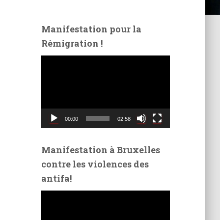
Manifestation pour la
Rémigration !
L
e
c
t
e
u
00:00
02:58
r
v
i
Manifestation à Bruxelles
d
contre les violences des
é
antifa!
o
L
e
c