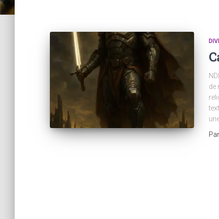
DIV
C
NDL
de 
rel
tex
une
Pa