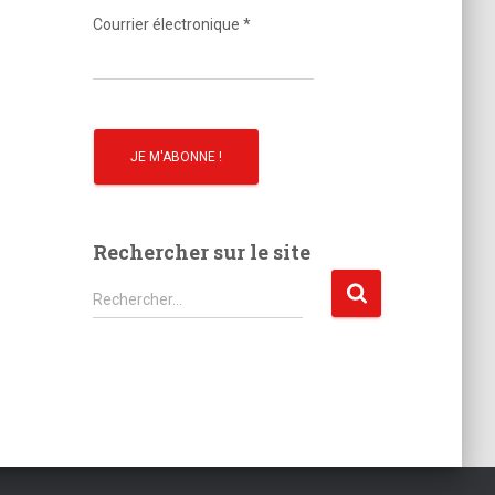
o
Courrier électronique
*
Rechercher sur le site
R
Rechercher…
e
c
h
e
r
c
h
e