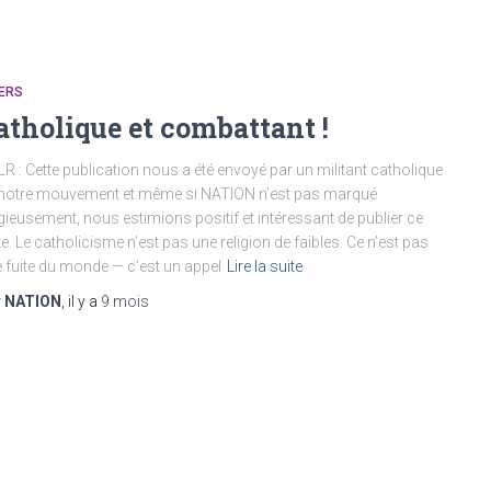
ERS
atholique et combattant !
R : Cette publication nous a été envoyé par un militant catholique
notre mouvement et même si NATION n’est pas marqué
igieusement, nous estimions positif et intéressant de publier ce
te. Le catholicisme n’est pas une religion de faibles. Ce n’est pas
 fuite du monde — c’est un appel
Lire la suite
r
NATION
, il y a
9 mois