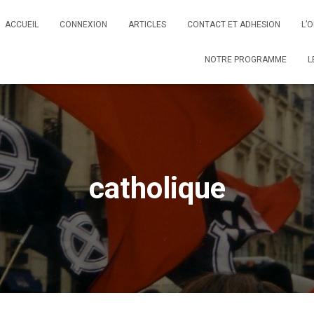
ACCUEIL
CONNEXION
ARTICLES
CONTACT ET ADHESION
L’
NOTRE PROGRAMME
L
catholique