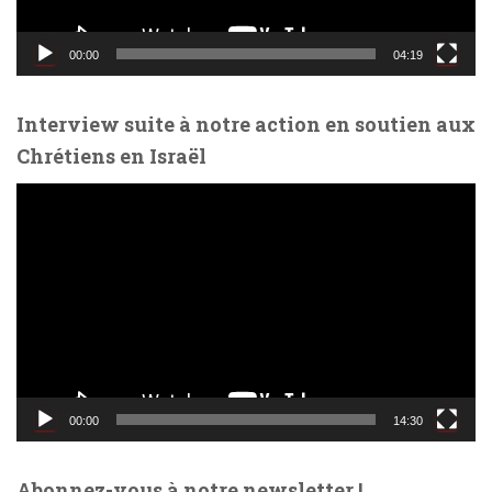
i
d
00:00
04:19
é
o
Interview suite à notre action en soutien aux
Chrétiens en Israël
L
e
c
t
e
u
r
v
i
d
00:00
14:30
é
o
Abonnez-vous à notre newsletter !