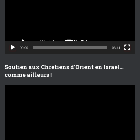
t
e
u
r
v
i
d
00:00
03:41
é
o
Soutien aux Chrétiens d’Orient en Israël…
comme ailleurs !
L
e
c
t
e
u
r
v