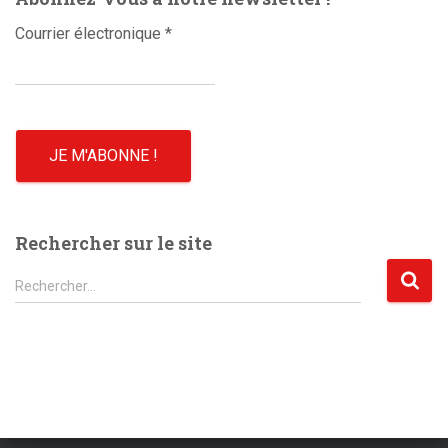
Courrier électronique
*
Rechercher sur le site
R
Rechercher…
e
c
h
e
r
c
h