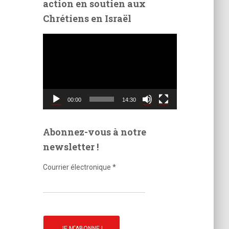
action en soutien aux
é
Chrétiens en Israël
o
L
e
c
t
e
u
00:00
14:30
r
v
i
Abonnez-vous à notre
d
newsletter !
é
o
Courrier électronique
*