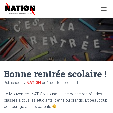
O
U
V
R
I
R
/
F
E
R
M
E
Bonne rentrée scolaire !
R
L
A
Published by
NATION
on
1 septembre 2021
N
A
Le Mouvement NATION souhaite une bonne rentrée des
V
I
classes à tous les étudiants, petits ou grands. Et beaucoup
G
de courage à leurs parents
A