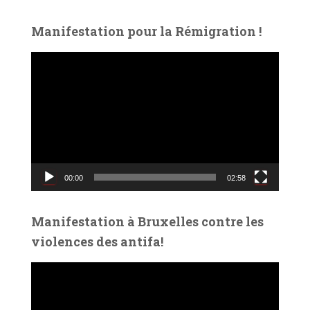
Manifestation pour la Rémigration !
L
e
c
t
e
u
r
v
00:00
02:58
i
d
é
Manifestation à Bruxelles contre les
o
violences des antifa!
L
e
c