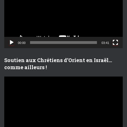
t
e
u
r
v
i
d
00:00
03:41
é
o
Soutien aux Chrétiens d’Orient en Israël…
comme ailleurs !
L
e
c
t
e
u
r
v