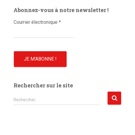
é
Abonnez-vous à notre newsletter !
o
Courrier électronique
*
Rechercher sur le site
R
Rechercher…
e
c
h
e
r