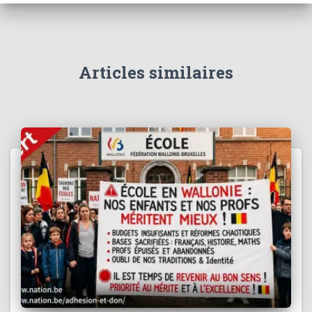
c
h
e
r
Articles similaires
: