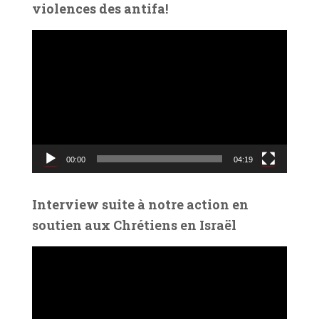
violences des antifa!
L
e
c
t
e
u
r
v
00:00
04:19
i
d
é
Interview suite à notre action en
o
soutien aux Chrétiens en Israël
L
e
c
t
e