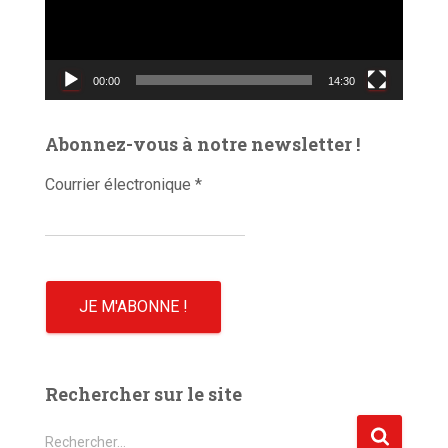
u
r
v
00:00
14:30
i
d
é
Abonnez-vous à notre newsletter !
o
Courrier électronique
*
Rechercher sur le site
R
Rechercher…