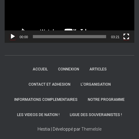
e
u
r
v
i
d
00:00
03:21
é
o
ACCUEIL
CONNEXION
ARTICLES
CONTACT ET ADHESION
L’ORGANISATION
INFORMATIONS COMPLEMENTAIRES
NOTRE PROGRAMME
LES VIDEOS DE NATION !
LIGUE DES SOUVERAINISTES !
Hestia | Développé par
ThemeIsle