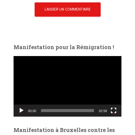
Manifestation pour la Rémigration !
L
e
c
t
e
u
r
v
00:00
02:58
i
d
é
Manifestation à Bruxelles contre les
o