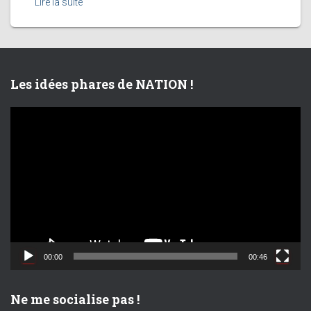
Lire la suite
Les idées phares de NATION !
L
e
c
t
e
u
r
v
i
d
00:00
00:46
é
o
Ne me socialise pas !