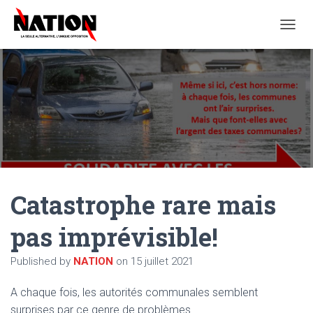
O
U
V
R
I
R
/
F
E
R
M
E
Catastrophe rare mais
R
L
A
pas imprévisible!
N
A
Published by
NATION
on
15 juillet 2021
V
I
G
A chaque fois, les autorités communales semblent
A
surprises par ce genre de problèmes.