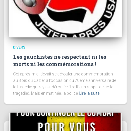
DIVERS
Les gauchistes ne respectent ni les
morts ni les commémorations !
Cet après-midi devait se dérouler une commémoration
au Bois du Cazier à l’occasion du 70ème anniversaire de
la tragédie qui s’y est déroulée (lire ICI un rappel de cette
tragédie). Mais en matinée, la police
Lire la suite