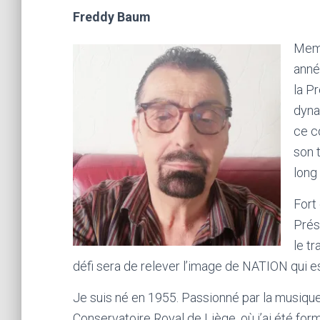
Freddy Baum
Memb
anné
la P
dyna
ce c
son 
long
Fort
Prés
le t
défi sera de relever l’image de NATION qui es
Je suis né en 1955. Passionné par la musique,
Conservatoire Royal de Liège, où j’ai été fo