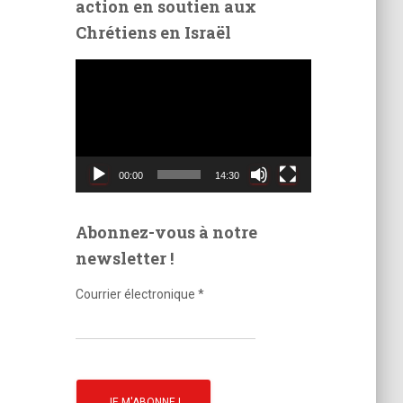
action en soutien aux
é
Chrétiens en Israël
o
L
e
c
t
e
u
00:00
14:30
r
v
i
Abonnez-vous à notre
d
newsletter !
é
o
Courrier électronique
*