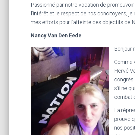
Passionné par notre vocation de promouvoir u
l’intérêt et le respect de nos concitoyens, j
mes efforts pour l’atteinte des objectifs de
Nancy Van Den Eede
Bonjour
Comme vo
Hervé Va
congrès.
s’il ne q
combat d
La répre
prouve q
nos posi