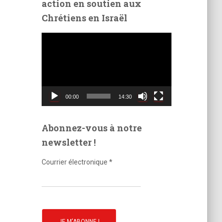
action en soutien aux
é
Chrétiens en Israël
o
L
e
c
t
e
u
00:00
14:30
r
v
i
Abonnez-vous à notre
d
newsletter !
é
o
Courrier électronique
*