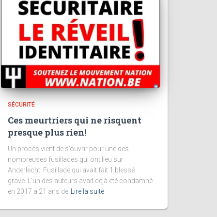
SÉCURITÉ
Ces meurtriers qui ne risquent
presque plus rien!
Un procès vient de s’ouvrir pour une des
nombreuses fusillades qui ont lieu sur
Anderlecht. Fusillade qui avait fait 1 blessé
grave. L’un des auteurs avait déjà été condamné
en 2017 à 21 ans de
Lire la suite