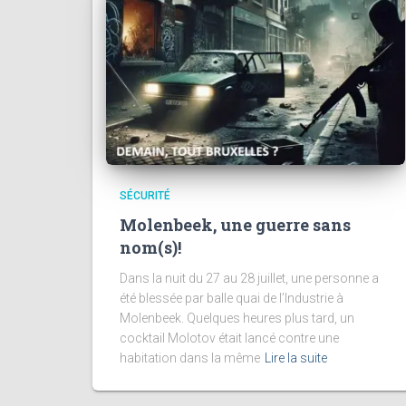
SÉCURITÉ
Molenbeek, une guerre sans
nom(s)!
Dans la nuit du 27 au 28 juillet, une personne a
été blessée par balle quai de l’Industrie à
Molenbeek. Quelques heures plus tard, un
cocktail Molotov était lancé contre une
habitation dans la même
Lire la suite