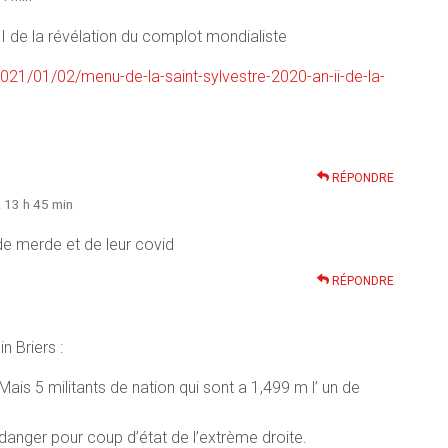
II de la révélation du complot mondialiste
021/01/02/menu-de-la-saint-sylvestre-2020-an-ii-de-la-
RÉPONDRE
à 13 h 45 min
de merde et de leur covid
RÉPONDRE
n Briers :
. Mais 5 militants de nation qui sont a 1,499 m l’ un de
 danger pour coup d’état de l’extrème droite.