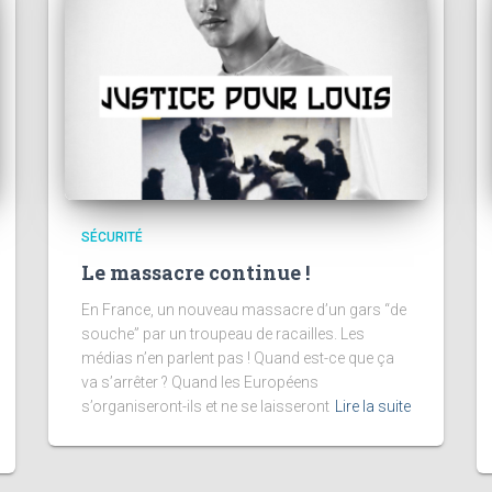
SÉCURITÉ
Le massacre continue !
En France, un nouveau massacre d’un gars “de
souche” par un troupeau de racailles. Les
médias n’en parlent pas ! Quand est-ce que ça
va s’arrêter ? Quand les Européens
s’organiseront-ils et ne se laisseront
Lire la suite