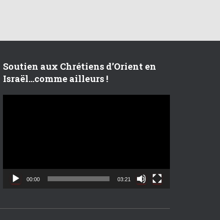
Soutien aux Chrétiens d’Orient en
Israël…comme ailleurs !
L
e
c
t
e
u
r
v
00:00
03:21
i
d
é
o