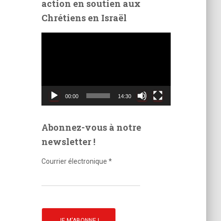
action en soutien aux
é
Chrétiens en Israël
o
L
e
c
t
e
u
00:00
14:30
r
v
i
Abonnez-vous à notre
d
newsletter !
é
o
Courrier électronique
*