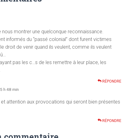
de nous montrer une quelconque reconnaissance.
 informés du “passé colonial” dont furent victimes
nt le droit de venir quand ils veulent, comme ils veulent
dû…
’ayant pas les c…s de les remettre à leur place, les
!
RÉPONDRE
15 h 48 min
t attention aux provocations qui seront bien présentes
RÉPONDRE
n commentaire