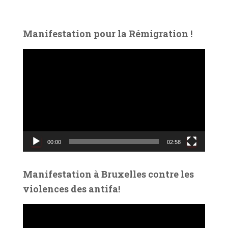
Manifestation pour la Rémigration !
L
e
c
t
e
u
r
v
00:00
02:58
i
d
é
Manifestation à Bruxelles contre les
o
violences des antifa!
L
e