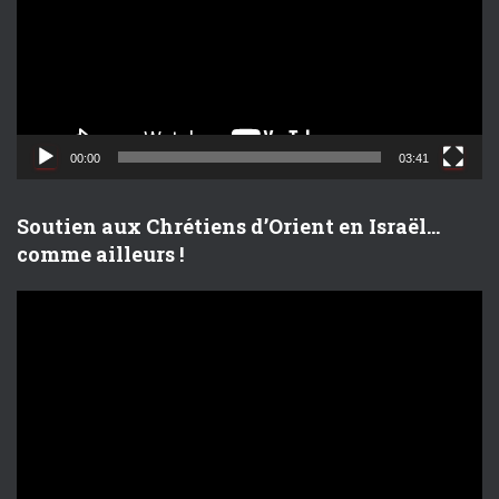
t
e
u
r
v
i
d
00:00
03:41
é
o
Soutien aux Chrétiens d’Orient en Israël…
comme ailleurs !
L
e
c
t
e
u
r
v
i