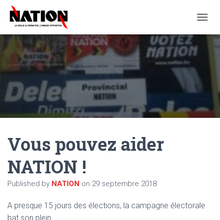
O
U
V
R
I
R
/
F
E
R
M
E
Vous pouvez aider
R
L
A
NATION !
N
A
Published by
NATION
on
29 septembre 2018
V
I
G
A presque 15 jours des élections, la campagne électorale
A
bat son plein.