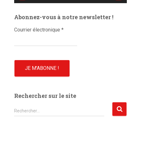
d
é
Abonnez-vous à notre newsletter !
o
Courrier électronique
*
Rechercher sur le site
R
Rechercher…
e
c
h
e