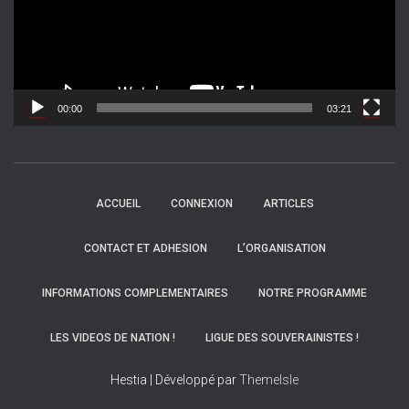
e
u
r
v
i
d
00:00
03:21
é
o
ACCUEIL
CONNEXION
ARTICLES
CONTACT ET ADHESION
L’ORGANISATION
INFORMATIONS COMPLEMENTAIRES
NOTRE PROGRAMME
LES VIDEOS DE NATION !
LIGUE DES SOUVERAINISTES !
Hestia | Développé par
ThemeIsle