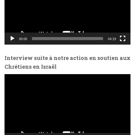
e
u
r
v
i
d
00:00
04:19
é
o
Interview suite à notre action en soutien aux
Chrétiens en Israël
L
e
c
t
e
u
r
v
i