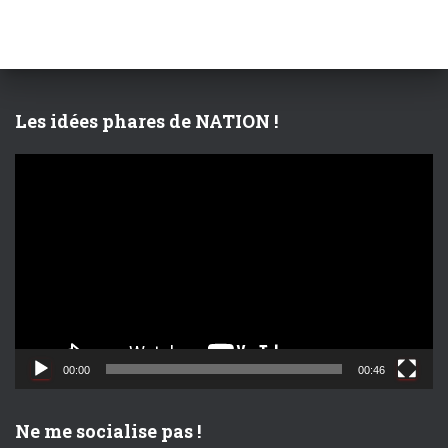
r
c
h
e
r
Les idées phares de NATION !
:
L
e
c
t
e
u
r
v
i
d
00:00
00:46
é
o
Ne me socialise pas !