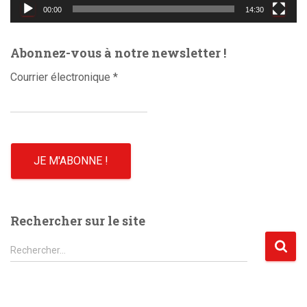
d
00:00
14:30
é
o
Abonnez-vous à notre newsletter !
Courrier électronique
*
Rechercher sur le site
R
Rechercher…
e
c
h
e