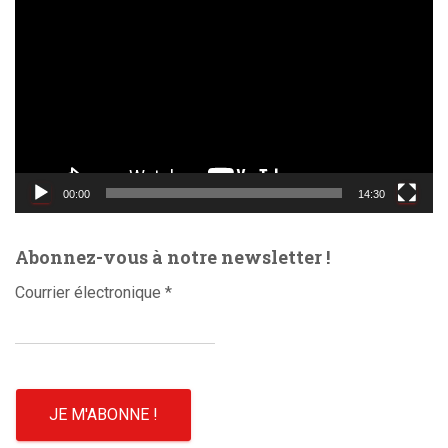
e
c
t
e
u
r
v
i
d
00:00
14:30
é
o
Abonnez-vous à notre newsletter !
Courrier électronique
*