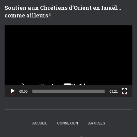
Soutien aux Chrétiens d’Orient en Israël…
comme ailleurs !
L
e
c
t
e
u
r
v
i
d
00:00
03:21
é
o
ACCUEIL
CONNEXION
ARTICLES