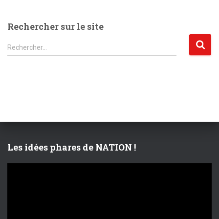
Rechercher sur le site
R
Rechercher…
e
c
h
e
r
c
h
e
r
Les idées phares de NATION !
:
L
e
c
t
e