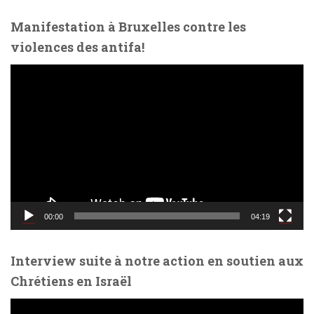
o
Manifestation à Bruxelles contre les
violences des antifa!
L
e
c
t
e
u
r
v
i
d
00:00
04:19
é
o
Interview suite à notre action en soutien aux
Chrétiens en Israël
L