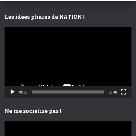
e
r
Les idées phares de NATION !
:
L
e
c
t
e
u
r
v
i
d
00:00
00:46
é
o
Ne me socialise pas !
L
e