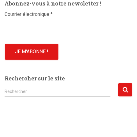
Abonnez-vous à notre newsletter !
Courrier électronique
*
Rechercher sur le site
R
Rechercher…
e
c
h
e
r
c
h