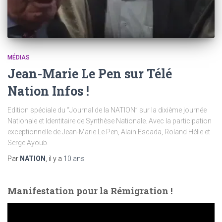
MÉDIAS
Jean-Marie Le Pen sur Télé
Nation Infos !
Edition spéciale du “Journal de la NATION” sur la dixième journée
Nationale et Identitaire de Synthèse Nationale. Avec la participation
exceptionnelle de Jean-Marie Le Pen, Alain Escada, Roland Hélie et
Serge Ayoub.
Par
NATION
, il y a
10 ans
Manifestation pour la Rémigration !
L
e