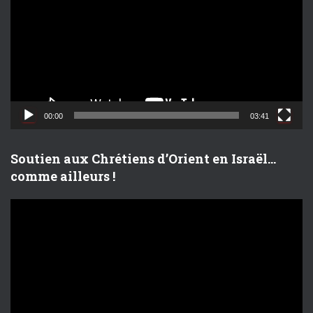
c
t
e
u
r
v
i
d
00:00
03:41
é
o
Soutien aux Chrétiens d’Orient en Israël…
comme ailleurs !
L
e
c
t
e
u
r