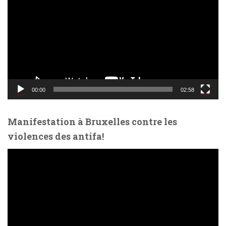
c
t
e
u
r
v
i
d
00:00
02:58
é
o
Manifestation à Bruxelles contre les
violences des antifa!
L
e
c
t
e
u
r