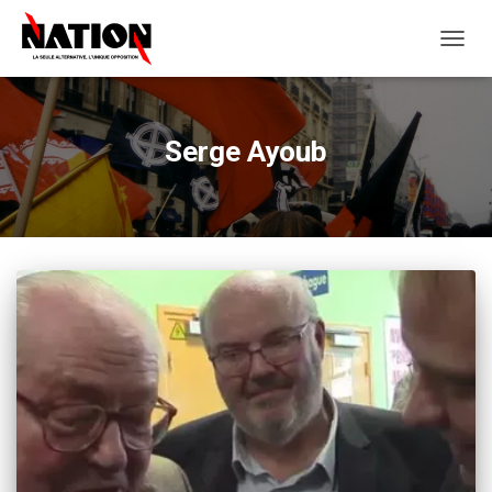
OUVRI
LA
NAVIG
Serge Ayoub