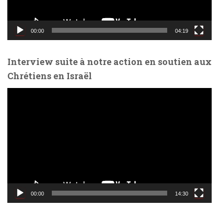
v
i
d
00:00
04:19
é
o
Interview suite à notre action en soutien aux
Chrétiens en Israël
L
e
c
t
e
u
r
v
i
d
00:00
14:30
é
o