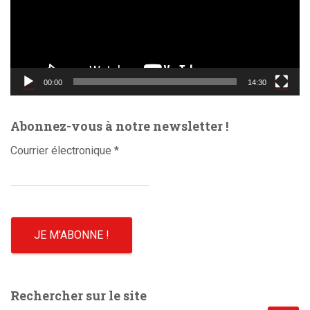
e
u
r
v
i
d
00:00
14:30
é
o
Abonnez-vous à notre newsletter !
Courrier électronique
*
Rechercher sur le site