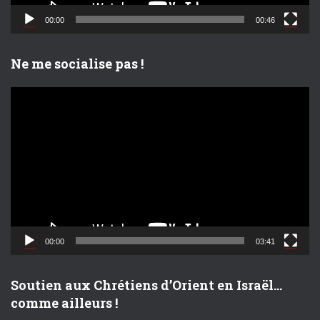
d
00:00
00:46
é
o
Ne me socialise pas !
L
e
c
t
e
u
r
v
i
d
00:00
03:41
é
o
Soutien aux Chrétiens d’Orient en Israël…
comme ailleurs !