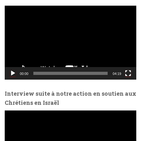
L
e
c
t
e
u
r
v
i
d
00:00
04:19
é
o
Interview suite à notre action en soutien aux
Chrétiens en Israël
L
e
c
t