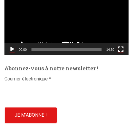
c
t
e
u
r
v
i
d
00:00
14:30
é
o
Abonnez-vous à notre newsletter !
Courrier électronique
*