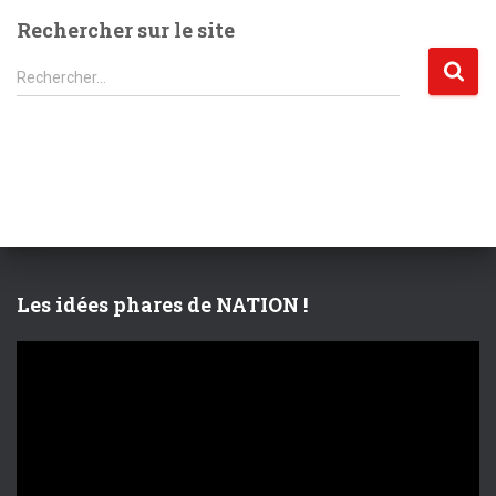
Rechercher sur le site
R
Rechercher…
e
c
h
e
r
c
h
e
r
Les idées phares de NATION !
:
L
e
c
t
e
u