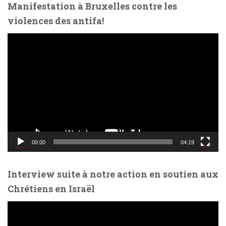
Manifestation à Bruxelles contre les
violences des antifa!
L
e
c
t
e
u
r
v
i
d
00:00
04:19
é
o
Interview suite à notre action en soutien aux
Chrétiens en Israël
L
e