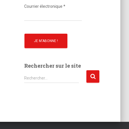
o
Courrier électronique
*
Rechercher sur le site
R
Rechercher…
e
c
h
e
r
c
h
e