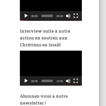
t
e
u
00:00
04:19
r
v
i
Interview suite à notre
d
action en soutien aux
é
Chrétiens en Israël
o
L
e
c
t
e
u
00:00
14:30
r
v
i
Abonnez-vous à notre
d
newsletter !
é