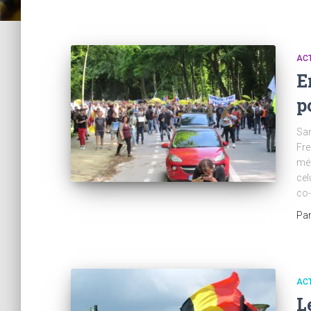
ACT
E
p
Sam
Fre
mém
cel
co-
Pa
ACT
L