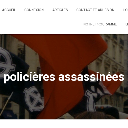
ACCUEIL
CONNEXION
ARTICLES
CONTACT ET ADHESION
L’
NOTRE PROGRAMME
L
policières assassinées