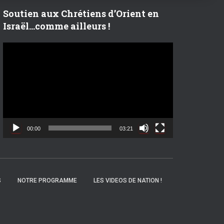
r
Soutien aux Chrétiens d’Orient en
Israël…comme ailleurs !
:
L
e
c
t
e
u
r
v
00:00
03:21
i
d
é
o
S
NOTRE PROGRAMME
LES VIDEOS DE NATION !