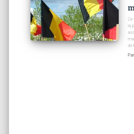
m
Ce 
la 
ass
mai
de 
Pa