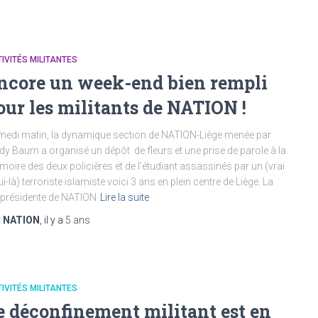
IVITÉS MILITANTES
ncore un week-end bien rempli
our les militants de NATION !
edi matin, la dynamique section de NATION-Liège menée par
dy Baum a organisé un dépôt de fleurs et une prise de parole à la
oire des deux policières et de l’étudiant assassinés par un (vrai
ui-là) terroriste islamiste voici 3 ans en plein centre de Liège. La
présidente de NATION
Lire la suite
r
NATION
, il y a
5 ans
IVITÉS MILITANTES
e déconfinement militant est en