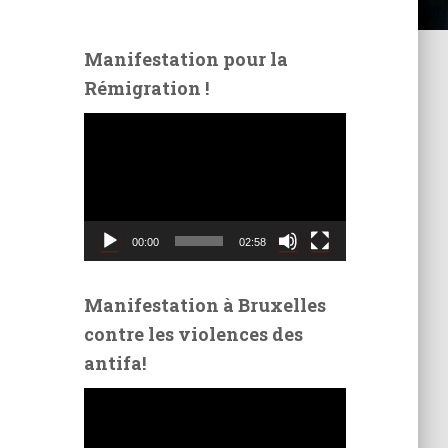
Manifestation pour la
Rémigration !
L
e
c
t
e
u
00:00
02:58
r
v
i
Manifestation à Bruxelles
d
contre les violences des
é
antifa!
o
L
e
c